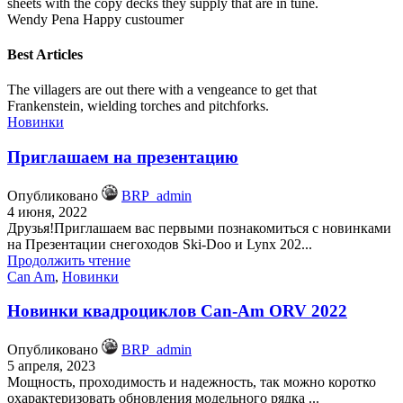
sheets with the copy decks they supply that are in tune.
Wendy Pena
Happy custoumer
Best Articles
The villagers are out there with a vengeance to get that
Frankenstein, wielding torches and pitchforks.
Новинки
Приглашаем на презентацию
Опубликовано
BRP_admin
4 июня, 2022
Друзья!Приглашаем вас первыми познакомиться с новинками
на Презентации снегоходов Ski-Doo и Lynx 202...
Продолжить чтение
Can Am
,
Новинки
Новинки квадроциклов Can-Am ORV 2022
Опубликовано
BRP_admin
5 апреля, 2023
Мощность, проходимость и надежность, так можно коротко
охарактеризовать обновления модельного рядка ...