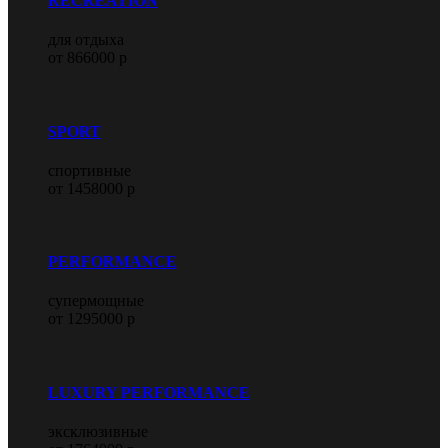
RECREATION
для отдыха
от 866000 р
SPORT
спортивные
от 1458000 р
PERFORMANCE
супермощные
от 1295000 р
LUXURY PERFORMANCE
эксклюзивные