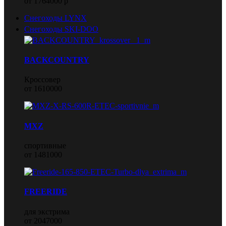
от 1764000 р
Снегоходы LYNX
Снегоходы SKI-DOO
BACKCOUNTRY
Кроссовер
от 1610000
MXZ
спортивные
от 1481000
FREERIDE
для экстрима
от 2047000