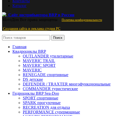
Контакты
Каталог
Сайт дистрибьютора BRP в России
МотоДон
Все права защищены
Политика конфиденциальности
Создания сайта и реклама студия PС
Поиск
Главная
Квадроциклы BRP
OUTLANDER утилитарные
MAVERIC TRAIL
MAVERIC SPORT
MAVERIC
RENEGADE спортивные
DS детские
DEFENDER / TRAXTER многофункциональные
COMMANDER туристические
Гидроциклы BRP Sea-Doo
SPORT спортивные
SPARK прогулочные
RECREATION для отдыха
PERFORMANCE супермощные