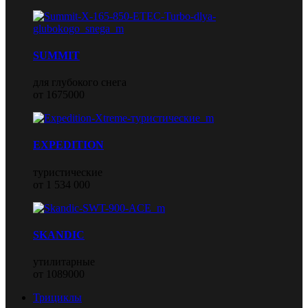
SUMMIT
для глубокого снега
от 1675000
EXPEDITION
туристические
от 1 534 000
SKANDIC
утилитарные
от 1089000
Трициклы