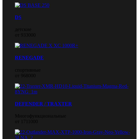
DS
детские
от 933000
RENEGADE
спортивные
от 968000
DEFENDER / TRAXTER
Многофункциональные
от 1711000