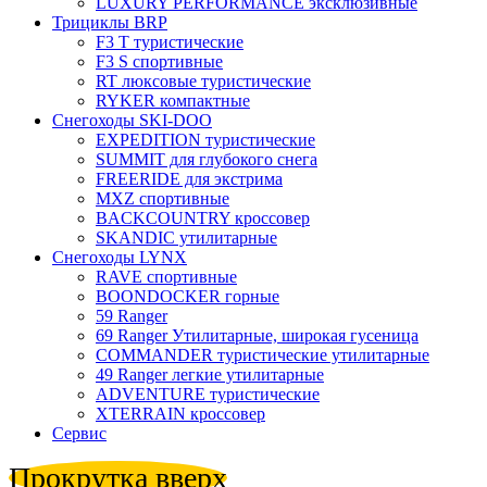
LUXURY PERFORMANCE эксклюзивные
Трициклы BRP
F3 T туристические
F3 S спортивные
RT люксовые туристические
RYKER компактные
Снегоходы SKI-DOO
EXPEDITION туристические
SUMMIT для глубокого снега
FREERIDE для экстрима
MXZ cпортивные
BACKCOUNTRY кроссовер
SKANDIC утилитарные
Снегоходы LYNX
RAVE спортивные
BOONDOCKER горные
59 Ranger
69 Ranger Утилитарные, широкая гусеница
COMMANDER туристические утилитарные
49 Ranger легкие утилитарные
ADVENTURE туристические
XTERRAIN кроссовер
Сервис
Прокрутка вверх