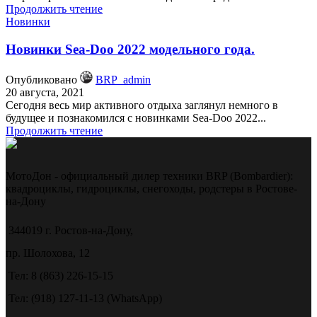
Продолжить чтение
Новинки
Новинки Sea-Doo 2022 модельного года.
Опубликовано
BRP_admin
20 августа, 2021
Сегодня весь мир активного отдыха заглянул немного в
будущее и познакомился с новинками Sea-Doo 2022...
Продолжить чтение
МотоДон - официальный дилер техники BRP (Bombardier):
квадроциклы, гидроциклы, снегоходы, родстеры в Ростове-
на-Дону
344019 г. Ростов-на-Дону,
пр. Шолохова, 12
Тел: 8 (863) 226-15-15
Тел: (918) 127-11-13 (WhatsApp)