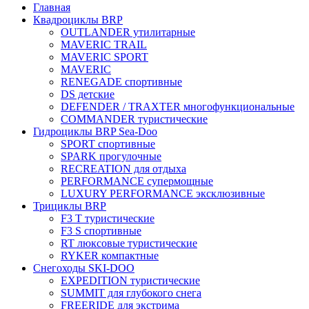
Главная
Квадроциклы BRP
OUTLANDER утилитарные
MAVERIC TRAIL
MAVERIC SPORT
MAVERIC
RENEGADE спортивные
DS детские
DEFENDER / TRAXTER многофункциональные
COMMANDER туристические
Гидроциклы BRP Sea-Doo
SPORT спортивные
SPARK прогулочные
RECREATION для отдыха
PERFORMANCE супермощные
LUXURY PERFORMANCE эксклюзивные
Трициклы BRP
F3 T туристические
F3 S спортивные
RT люксовые туристические
RYKER компактные
Снегоходы SKI-DOO
EXPEDITION туристические
SUMMIT для глубокого снега
FREERIDE для экстрима