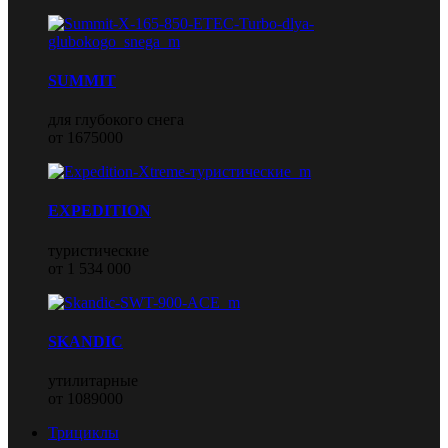
SUMMIT
для глубокого снега
от 1675000
EXPEDITION
туристические
от 1 534 000
SKANDIC
утилитарные
от 1089000
Трициклы