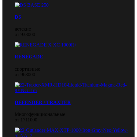
DS
детские
от 933000
RENEGADE
спортивные
от 968000
DEFENDER / TRAXTER
Многофункциональные
от 1711000