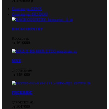
от 1764000 р
Снегоходы LYNX
Снегоходы SKI-DOO
BACKCOUNTRY
Кроссовер
от 1610000
MXZ
спортивные
от 1481000
FREERIDE
для экстрима
от 2047000