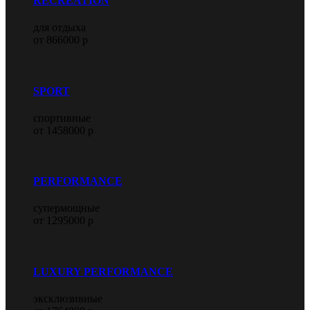
RECREATION
для отдыха
от 866000 р
SPORT
спортивные
от 1458000 р
PERFORMANCE
супермощные
от 1295000 р
LUXURY PERFORMANCE
эксклюзивные