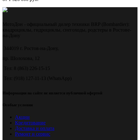
МотоДон - официальный дилер техники BRP (Bombardier):
квадроциклы, гидроциклы, снегоходы, родстеры в Ростове-
на-Дону
344019 г. Ростов-на-Дону,
пр. Шолохова, 12
Тел: 8 (863) 226-15-15
Тел: (918) 127-11-13 (WhatsApp)
Информация на сайте не является публичной офертой
Особые условия
Акции
Кредитование
Доставка и оплата
Ремонт и сервис