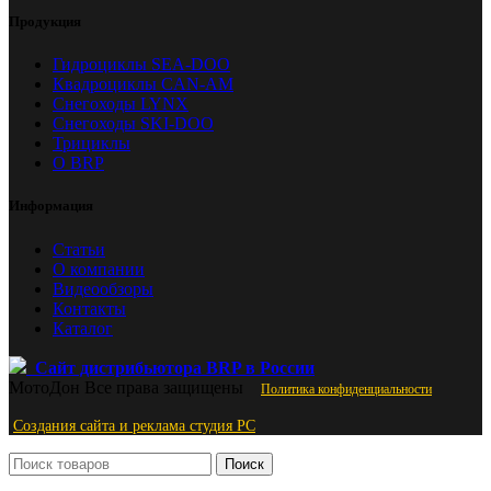
Продукция
Гидроциклы SEA-DOO
Квадроциклы CAN-AM
Снегоходы LYNX
Снегоходы SKI-DOO
Трициклы
О BRP
Информация
Статьи
О компании
Видеообзоры
Контакты
Каталог
Сайт дистрибьютора BRP в России
МотоДон
Все права защищены
Политика конфиденциальности
Создания сайта и реклама студия PС
Поиск