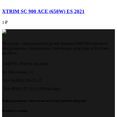
XTRIM SC 900 ACE (650W) ES 2021
1
₽
МотоДон - официальный дилер техники BRP (Bombardier):
квадроциклы, гидроциклы, снегоходы, родстеры в Ростове-
на-Дону
344019 г. Ростов-на-Дону,
пр. Шолохова, 12
Тел: 8 (863) 226-15-15
Тел: (918) 127-11-13 (WhatsApp)
Информация на сайте не является публичной офертой
Особые условия