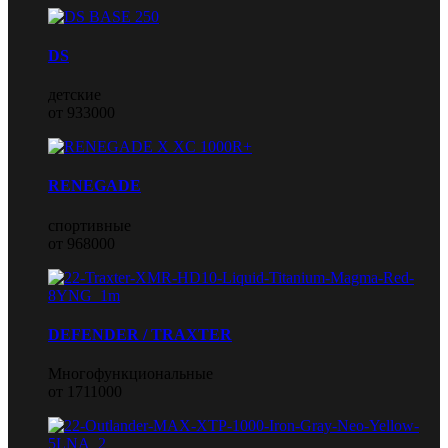
DS
детские
от 933000
RENEGADE
спортивные
от 968000
DEFENDER / TRAXTER
Многофункциональные
от 1711000