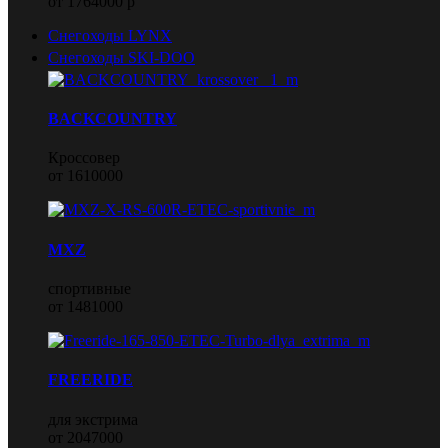
от 1764000 р
Снегоходы LYNX
Снегоходы SKI-DOO
BACKCOUNTRY
Кроссовер
от 1610000
MXZ
спортивные
от 1481000
FREERIDE
для экстрима
от 2047000