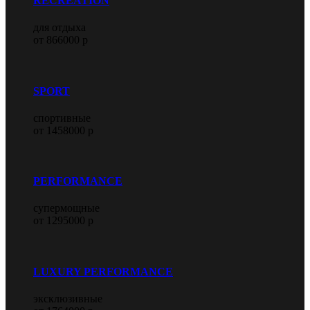
RECREATION
для отдыха
от 866000 р
SPORT
спортивные
от 1458000 р
PERFORMANCE
супермощные
от 1295000 р
LUXURY PERFORMANCE
эксклюзивные