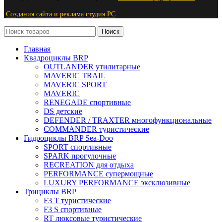
Создания сайта и реклама студия PС
Поиск
Главная
Квадроциклы BRP
OUTLANDER утилитарные
MAVERIC TRAIL
MAVERIC SPORT
MAVERIC
RENEGADE спортивные
DS детские
DEFENDER / TRAXTER многофункциональные
COMMANDER туристические
Гидроциклы BRP Sea-Doo
SPORT спортивные
SPARK прогулочные
RECREATION для отдыха
PERFORMANCE супермощные
LUXURY PERFORMANCE эксклюзивные
Трициклы BRP
F3 T туристические
F3 S спортивные
RT люксовые туристические