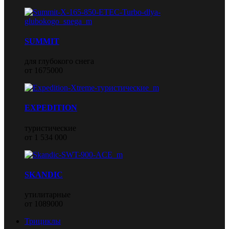
SUMMIT
для глубокого снега
от 1675000
EXPEDITION
туристические
от 1 534 000
SKANDIC
утилитарные
от 1089000
Трициклы