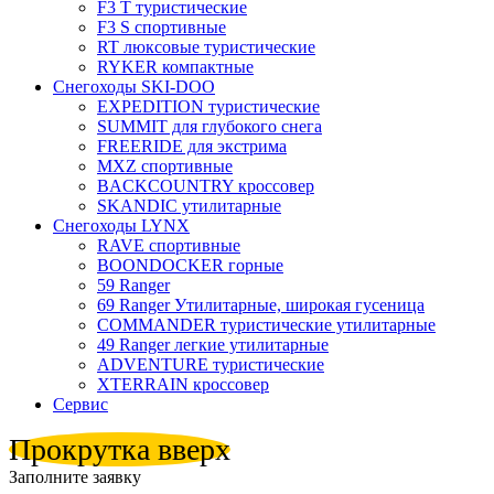
F3 T туристические
F3 S спортивные
RT люксовые туристические
RYKER компактные
Снегоходы SKI-DOO
EXPEDITION туристические
SUMMIT для глубокого снега
FREERIDE для экстрима
MXZ cпортивные
BACKCOUNTRY кроссовер
SKANDIC утилитарные
Снегоходы LYNX
RAVE спортивные
BOONDOCKER горные
59 Ranger
69 Ranger Утилитарные, широкая гусеница
COMMANDER туристические утилитарные
49 Ranger легкие утилитарные
ADVENTURE туристические
XTERRAIN кроссовер
Сервис
Прокрутка вверх
Заполните заявку