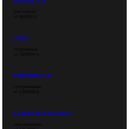
RECREATION
для отдыха
от 866000 р
SPORT
спортивные
от 1458000 р
PERFORMANCE
супермощные
от 1295000 р
LUXURY PERFORMANCE
эксклюзивные