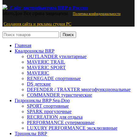
Сайт дистрибьютора BRP в России
МотоДон
Все права защищены
Политика конфиденциальности
Создания сайта и реклама студия PС
Поиск
Главная
Квадроциклы BRP
OUTLANDER утилитарные
MAVERIC TRAIL
MAVERIC SPORT
MAVERIC
RENEGADE спортивные
DS детские
DEFENDER / TRAXTER многофункциональные
COMMANDER туристические
Гидроциклы BRP Sea-Doo
SPORT спортивные
SPARK прогулочные
RECREATION для отдыха
PERFORMANCE супермощные
LUXURY PERFORMANCE эксклюзивные
Трициклы BRP