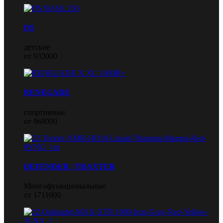
DS
детские
от 933000
RENEGADE
спортивные
от 968000
DEFENDER / TRAXTER
Многофункциональные
от 1711000