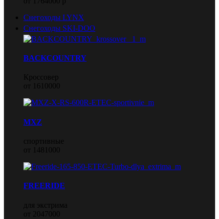
от 1764000 р
Снегоходы LYNX
Снегоходы SKI-DOO
BACKCOUNTRY
Кроссовер
от 1610000
MXZ
спортивные
от 1481000
FREERIDE
для экстрима
от 2047000