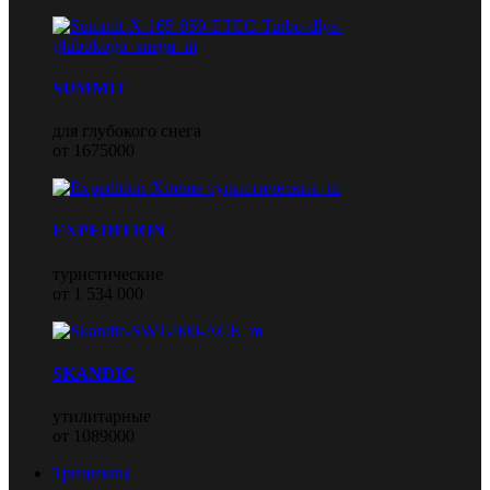
SUMMIT
для глубокого снега
от 1675000
EXPEDITION
туристические
от 1 534 000
SKANDIC
утилитарные
от 1089000
Трициклы