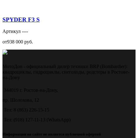
SPYDER F3 S
Артикул ----
от938 000 руб.
МотоДон - официальный дилер техники BRP (Bombardier):
квадроциклы, гидроциклы, снегоходы, родстеры в Ростове-
на-Дону
344019 г. Ростов-на-Дону,
пр. Шолохова, 12
Тел: 8 (863) 226-15-15
Тел: (918) 127-11-13 (WhatsApp)
Информация на сайте не является публичной офертой