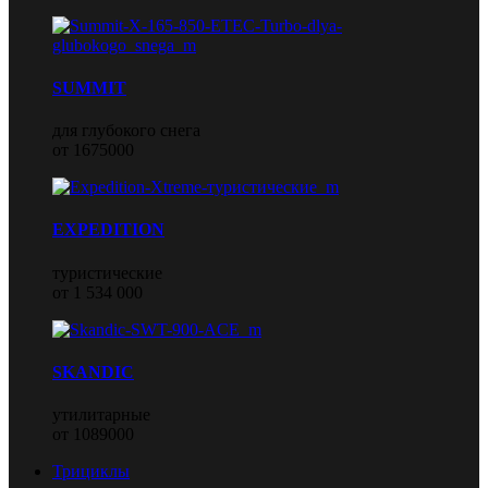
SUMMIT
для глубокого снега
от 1675000
EXPEDITION
туристические
от 1 534 000
SKANDIC
утилитарные
от 1089000
Трициклы