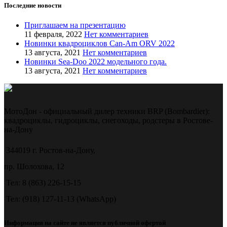
Последние новости
Приглашаем на презентацию
11 февраля, 2022
Нет комментариев
Новинки квадроциклов Can-Am ORV 2022
13 августа, 2021
Нет комментариев
Новинки Sea-Doo 2022 модельного года.
13 августа, 2021
Нет комментариев
МотоДон - официальный дилер техники BRP (Bombardier):
квадроциклы, гидроциклы, снегоходы, родстеры в Ростове-
на-Дону
344019 г. Ростов-на-Дону,
пр. Шолохова, 12
Тел: 8 (863) 226-15-15
Тел: (918) 127-11-13 (WhatsApp)
Информация на сайте не является публичной офертой