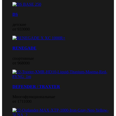
DS
детские
от 933000
RENEGADE
спортивные
от 968000
DEFENDER / TRAXTER
Многофункциональные
от 1711000