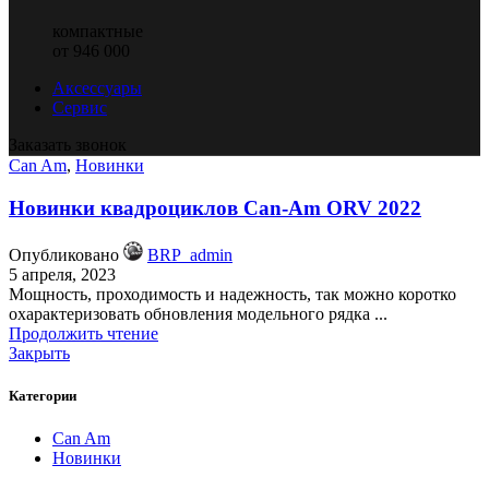
компактные
от 946 000
Аксессуары
Сервис
Заказать звонок
Can Am
,
Новинки
Новинки квадроциклов Can-Am ORV 2022
Опубликовано
BRP_admin
5 апреля, 2023
Мощность, проходимость и надежность, так можно коротко
охарактеризовать обновления модельного рядка ...
Продолжить чтение
Закрыть
Категории
Can Am
Новинки