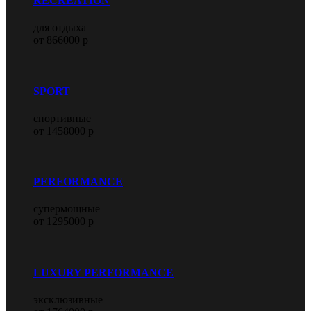
RECREATION
для отдыха
от 866000 р
SPORT
спортивные
от 1458000 р
PERFORMANCE
супермощные
от 1295000 р
LUXURY PERFORMANCE
эксклюзивные