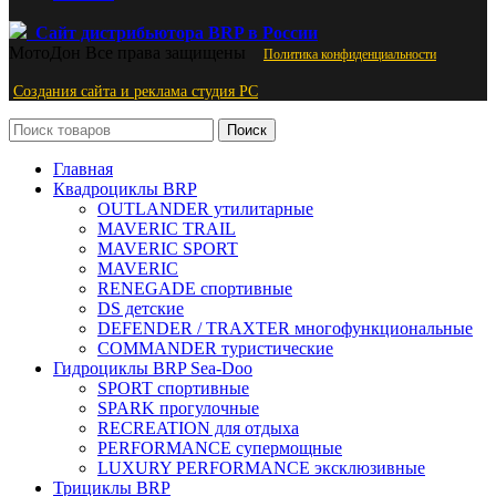
Сайт дистрибьютора BRP в России
МотоДон
Все права защищены
Политика конфиденциальности
Создания сайта и реклама студия PС
Поиск
Главная
Квадроциклы BRP
OUTLANDER утилитарные
MAVERIC TRAIL
MAVERIC SPORT
MAVERIC
RENEGADE спортивные
DS детские
DEFENDER / TRAXTER многофункциональные
COMMANDER туристические
Гидроциклы BRP Sea-Doo
SPORT спортивные
SPARK прогулочные
RECREATION для отдыха
PERFORMANCE супермощные
LUXURY PERFORMANCE эксклюзивные
Трициклы BRP