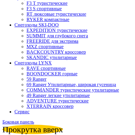
F3 T туристические
F3 S спортивные
RT люксовые туристические
RYKER компактные
Снегоходы SKI-DOO
EXPEDITION туристические
SUMMIT для глубокого снега
FREERIDE для экстрима
MXZ cпортивные
BACKCOUNTRY кроссовер
SKANDIC утилитарные
Снегоходы LYNX
RAVE спортивные
BOONDOCKER горные
59 Ranger
69 Ranger Утилитарные, широкая гусеница
COMMANDER туристические утилитарные
49 Ranger легкие утилитарные
ADVENTURE туристические
XTERRAIN кроссовер
Сервис
Боковая панель
Прокрутка вверх