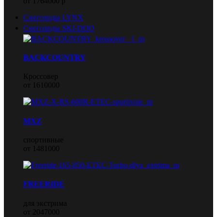
от 1764000 р
Снегоходы LYNX
Снегоходы SKI-DOO
BACKCOUNTRY
Кроссовер
от 1610000
MXZ
спортивные
от 1481000
FREERIDE
для экстрима
от 2047000