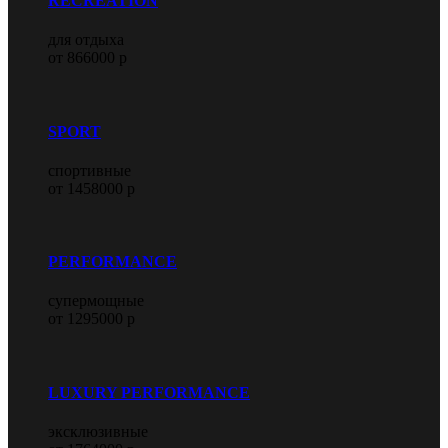
RECREATION
для отдыха
от 866000 р
SPORT
спортивные
от 1458000 р
PERFORMANCE
супермощные
от 1295000 р
LUXURY PERFORMANCE
эксклюзивные