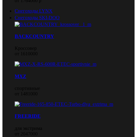
от 1764000 р
Снегоходы LYNX
Снегоходы SKI-DOO
BACKCOUNTRY
Кроссовер
от 1610000
MXZ
спортивные
от 1481000
FREERIDE
для экстрима
от 2047000