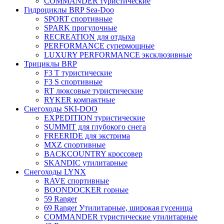
COMMANDER туристические
Гидроциклы BRP Sea-Doo
SPORT спортивные
SPARK прогулочные
RECREATION для отдыха
PERFORMANCE супермощные
LUXURY PERFORMANCE эксклюзивные
Трициклы BRP
F3 T туристические
F3 S спортивные
RT люксовые туристические
RYKER компактные
Снегоходы SKI-DOO
EXPEDITION туристические
SUMMIT для глубокого снега
FREERIDE для экстрима
MXZ cпортивные
BACKCOUNTRY кроссовер
SKANDIC утилитарные
Снегоходы LYNX
RAVE спортивные
BOONDOCKER горные
59 Ranger
69 Ranger Утилитарные, широкая гусеница
COMMANDER туристические утилитарные