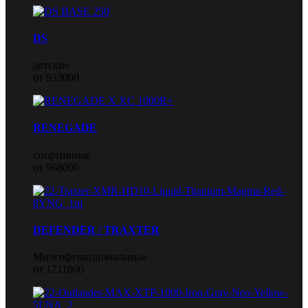
DS
детские
от 933000
RENEGADE
спортивные
от 968000
DEFENDER / TRAXTER
Многофункциональные
от 1711000