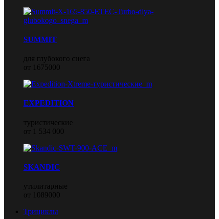
SUMMIT
для глубокого снега
от 1675000
EXPEDITION
туристические
от 1 534 000
SKANDIC
утилитарные
от 1089000
Трициклы