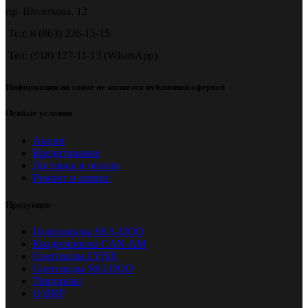
пр. Шолохова, 12
Тел: 8 (863) 226-15-15
Тел: (918) 127-11-13 (WhatsApp)
Информация на сайте не является публичной офертой
Особые условия
Акции
Кредитование
Доставка и оплата
Ремонт и сервис
Продукция
Гидроциклы SEA-DOO
Квадроциклы CAN-AM
Снегоходы LYNX
Снегоходы SKI-DOO
Трициклы
О BRP