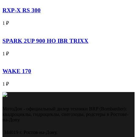
RXP-X RS 300
1
₽
SPARK 2UP 900 HO IBR TRIXX
1
₽
WAKE 170
1
₽
МотоДон - официальный дилер техники BRP (Bombardier):
квадроциклы, гидроциклы, снегоходы, родстеры в Ростове-
на-Дону
344019 г. Ростов-на-Дону,