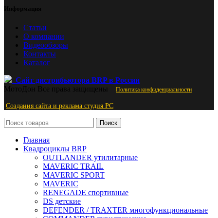
Информация
Статьи
О компании
Видеообзоры
Контакты
Каталог
Сайт дистрибьютора BRP в России
МотоДон
Все права защищены
Политика конфиденциальности
Создания сайта и реклама студия PС
Поиск
Главная
Квадроциклы BRP
OUTLANDER утилитарные
MAVERIC TRAIL
MAVERIC SPORT
MAVERIC
RENEGADE спортивные
DS детские
DEFENDER / TRAXTER многофункциональные