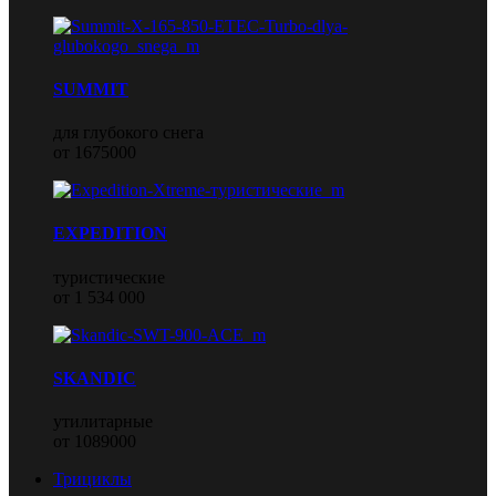
SUMMIT
для глубокого снега
от 1675000
EXPEDITION
туристические
от 1 534 000
SKANDIC
утилитарные
от 1089000
Трициклы