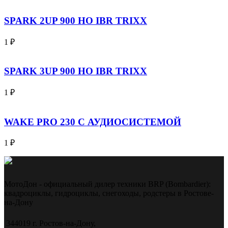
SPARK 2UP 900 HO IBR TRIXX
1
₽
SPARK 3UP 900 HO IBR TRIXX
1
₽
WAKE PRO 230 С АУДИОСИСТЕМОЙ
1
₽
МотоДон - официальный дилер техники BRP (Bombardier):
квадроциклы, гидроциклы, снегоходы, родстеры в Ростове-
на-Дону
344019 г. Ростов-на-Дону,