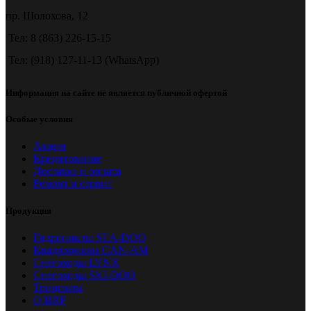
пр. Шолохова, 12
Тел: 8 (863) 226-15-15
Тел: (918) 127-11-13 (WhatsApp)
Информация на сайте не является публичной офертой
Особые условия
Акции
Кредитование
Доставка и оплата
Ремонт и сервис
Продукция
Гидроциклы SEA-DOO
Квадроциклы CAN-AM
Снегоходы LYNX
Снегоходы SKI-DOO
Трициклы
О BRP