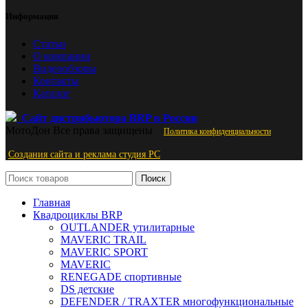
Информация
Статьи
О компании
Видеообзоры
Контакты
Каталог
Сайт дистрибьютора BRP в России
МотоДон
Все права защищены
Политика конфиденциальности
Создания сайта и реклама студия PС
Поиск
Главная
Квадроциклы BRP
OUTLANDER утилитарные
MAVERIC TRAIL
MAVERIC SPORT
MAVERIC
RENEGADE спортивные
DS детские
DEFENDER / TRAXTER многофункциональные