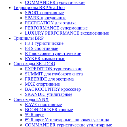
COMMANDER туристические
Гидроциклы BRP Sea-Doo
SPORT спортивные
SPARK прогулочные
RECREATION для отдыха
PERFORMANCE супермощные
LUXURY PERFORMANCE эксклюзивные
Трициклы BRP
F3 T туристические
F3 S спортивные
RT люксовые туристические
RYKER компактные
Снегоходы SKI-DOO
EXPEDITION туристические
SUMMIT для глубокого снега
FREERIDE для экстрима
MXZ cпортивные
BACKCOUNTRY кроссовер
SKANDIC утилитарные
Снегоходы LYNX
RAVE спортивные
BOONDOCKER горные
59 Ranger
69 Ranger Утилитарные, широкая гусеница
COMMANDER туристические утилитарные