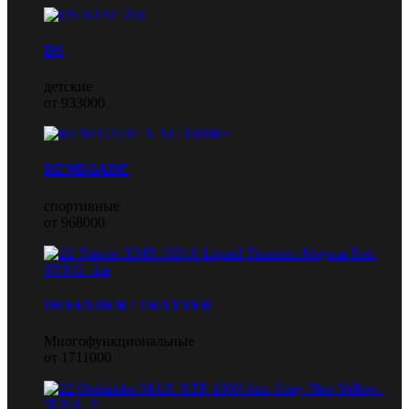
DS
детские
от 933000
RENEGADE
спортивные
от 968000
DEFENDER / TRAXTER
Многофункциональные
от 1711000