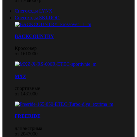
от 1764000 р
Снегоходы LYNX
Снегоходы SKI-DOO
BACKCOUNTRY
Кроссовер
от 1610000
MXZ
спортивные
от 1481000
FREERIDE
для экстрима
от 2047000