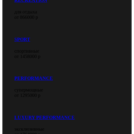
RECREATION
для отдыха
от 866000 р
SPORT
спортивные
от 1458000 р
PERFORMANCE
супермощные
от 1295000 р
LUXURY PERFORMANCE
эксклюзивные