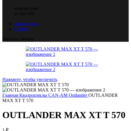
компактные
от 946 000
Аксессуары
Сервис
Заказать звонок
Нажмите, чтобы увеличить
Главная
Квадроциклы CAN-AM
Outlander
OUTLANDER
MAX XT T 570
OUTLANDER MAX XT T 570
1
₽