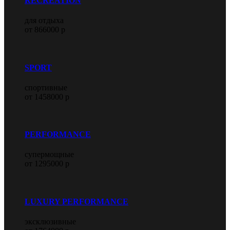
RECREATION
для отдыха
от 866000 р
SPORT
спортивные
от 1458000 р
PERFORMANCE
супермощные
от 1295000 р
LUXURY PERFORMANCE
эксклюзивные