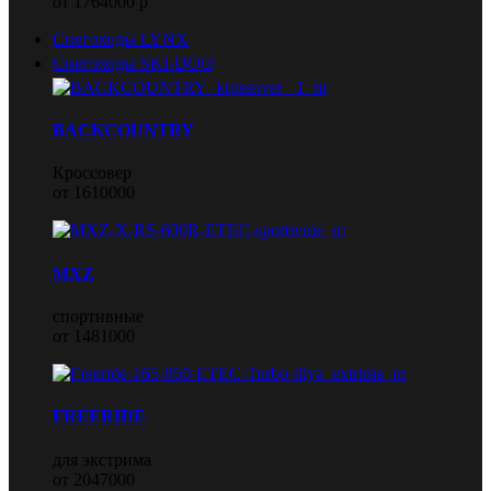
от 1764000 р
Снегоходы LYNX
Снегоходы SKI-DOO
BACKCOUNTRY
Кроссовер
от 1610000
MXZ
спортивные
от 1481000
FREERIDE
для экстрима
от 2047000