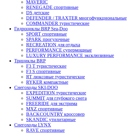
MAVERIC
RENEGADE спортивные
DS детские
DEFENDER / TRAXTER многофункциональные
COMMANDER туристические
Гидроциклы BRP Sea-Doo
SPORT спортивные
SPARK прогулочные
RECREATION для отдыха
PERFORMANCE супермощные
LUXURY PERFORMANCE эксклюзивные
Трициклы BRP
F3 T туристические
F3 S спортивные
RT люксовые туристические
RYKER компактные
Снегоходы SKI-DOO
EXPEDITION туристические
SUMMIT для глубокого снега
FREERIDE для экстрима
MXZ cпортивные
BACKCOUNTRY кроссовер
SKANDIC утилитарные
Снегоходы LYNX
RAVE спортивные