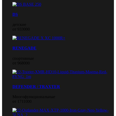
DS
детские
от 933000
RENEGADE
спортивные
от 968000
DEFENDER / TRAXTER
Многофункциональные
от 1711000