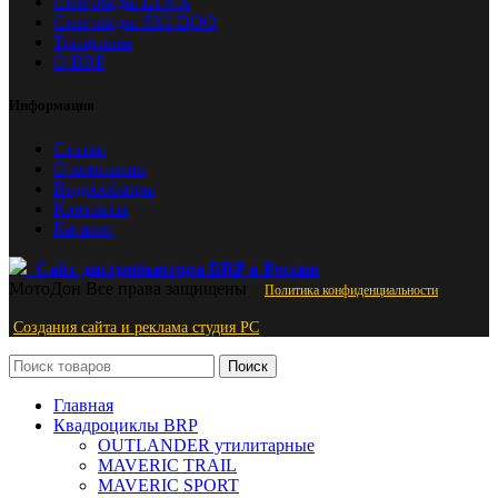
Снегоходы LYNX
Снегоходы SKI-DOO
Трициклы
О BRP
Информация
Статьи
О компании
Видеообзоры
Контакты
Каталог
Сайт дистрибьютора BRP в России
МотоДон
Все права защищены
Политика конфиденциальности
Создания сайта и реклама студия PС
Поиск
Главная
Квадроциклы BRP
OUTLANDER утилитарные
MAVERIC TRAIL
MAVERIC SPORT