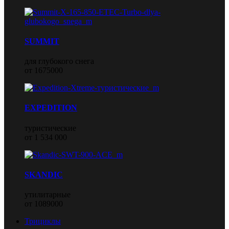
SUMMIT
для глубокого снега
от 1675000
EXPEDITION
туристические
от 1 534 000
SKANDIC
утилитарные
от 1089000
Трициклы