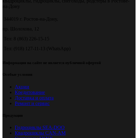
квадроциклы, гидроциклы, снегоходы, родстеры в Ростове-
на-Дону
344019 г. Ростов-на-Дону,
пр. Шолохова, 12
Тел: 8 (863) 226-15-15
Тел: (918) 127-11-13 (WhatsApp)
Информация на сайте не является публичной офертой
Особые условия
Акции
Кредитование
Доставка и оплата
Ремонт и сервис
Продукция
Гидроциклы SEA-DOO
Квадроциклы CAN-AM