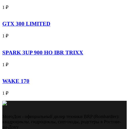
1
₽
GTX 300 LIMITED
1
₽
SPARK 3UP 900 HO IBR TRIXX
1
₽
WAKE 170
1
₽
МотоДон - официальный дилер техники BRP (Bombardier):
квадроциклы, гидроциклы, снегоходы, родстеры в Ростове-
на-Дону