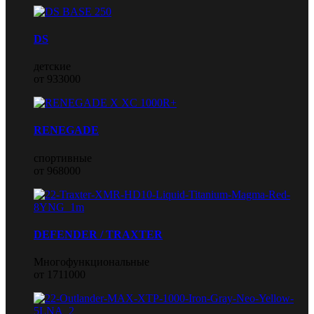
DS
детские
от 933000
RENEGADE
спортивные
от 968000
DEFENDER / TRAXTER
Многофункциональные
от 1711000