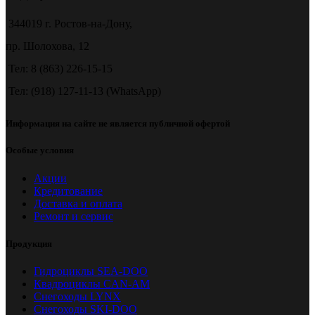
344019 г. Ростов-на-Дону,
пр. Шолохова, 12
Тел: 8 (863) 226-15-15
Тел: (918) 127-11-13 (WhatsApp)
Информация на сайте не является публичной офертой
Особые условия
Акции
Кредитование
Доставка и оплата
Ремонт и сервис
Продукция
Гидроциклы SEA-DOO
Квадроциклы CAN-AM
Снегоходы LYNX
Снегоходы SKI-DOO