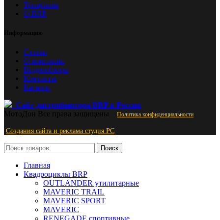
Трициклы
О BRP
Информация
Статьи
О компании
Видеообзоры
Контакты
Каталог
Сайт дистрибьютора BRP в России
МотоДон
Все права защищены
Политика конфиденциальности
Создания сайта и реклама студия PС
Поиск
Главная
Квадроциклы BRP
OUTLANDER утилитарные
MAVERIC TRAIL
MAVERIC SPORT
MAVERIC
RENEGADE спортивные