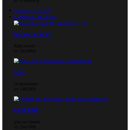
от 1764000 р
Снегоходы LYNX
Снегоходы SKI-DOO
BACKCOUNTRY
Кроссовер
от 1610000
MXZ
спортивные
от 1481000
FREERIDE
для экстрима
от 2047000