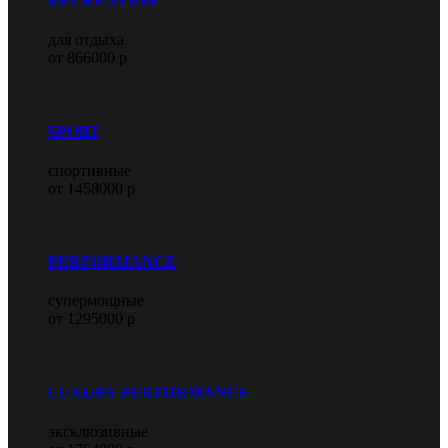
RECREATION
для отдыха
от 866000 р
SPORT
спортивные
от 1458000 р
PERFORMANCE
супермощные
от 1295000 р
LUXURY PERFORMANCE
эксклюзивные