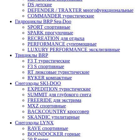
DS детские
DEFENDER / TRAXTER многофункциональные
COMMANDER туристические
Гидроциклы BRP Sea-Doo
SPORT спортивные
SPARK прогулочные
RECREATION для отдыха
PERFORMANCE супермощные
LUXURY PERFORMANCE эксклюзивные
Трициклы BRP
F3 T туристические
F3 S спортивные
RT люксовые туристические
RYKER компактные
Снегоходы SKI-DOO
EXPEDITION туристические
SUMMIT для глубокого снега
FREERIDE для экстрима
MXZ cпортивные
BACKCOUNTRY кроссовер
SKANDIC утилитарные
Снегоходы LYNX
RAVE спортивные
BOONDOCKER горные
59 Ranger