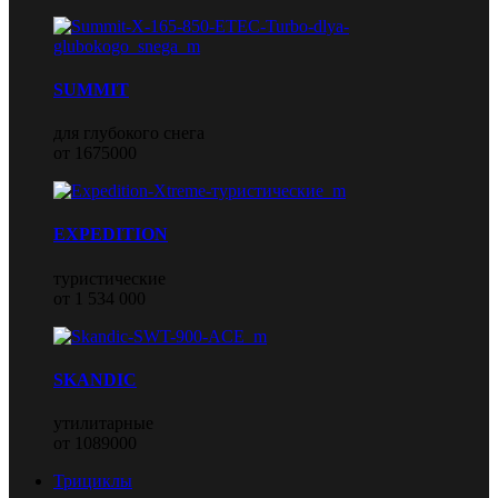
SUMMIT
для глубокого снега
от 1675000
EXPEDITION
туристические
от 1 534 000
SKANDIC
утилитарные
от 1089000
Трициклы