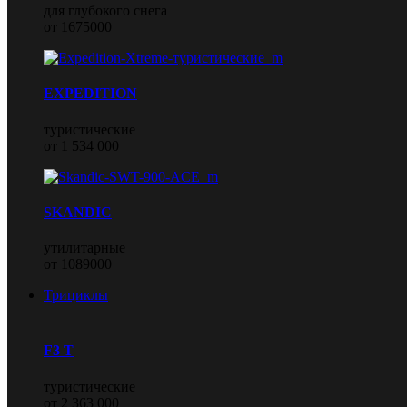
для глубокого снега
от 1675000
EXPEDITION
туристические
от 1 534 000
SKANDIC
утилитарные
от 1089000
Трициклы
F3 T
туристические
от 2 363 000