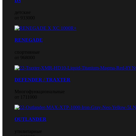
DS
детские
от 933000
RENEGADE
спортивные
от 968000
DEFENDER / TRAXTER
Многофункциональные
от 1711000
OUTLANDER
утилитарные