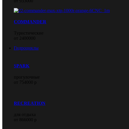
от 933000
COMMANDER
Туристические
от 2400000
Гидроциклы
SPARK
прогулочные
от 754000 р
RECREATION
для отдыха
от 866000 р