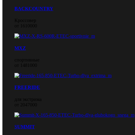
BACKCOUNTRY
Кроссовер
от 1610000
MXZ
спортивные
от 1481000
FREERIDE
для экстрима
от 2047000
SUMMIT