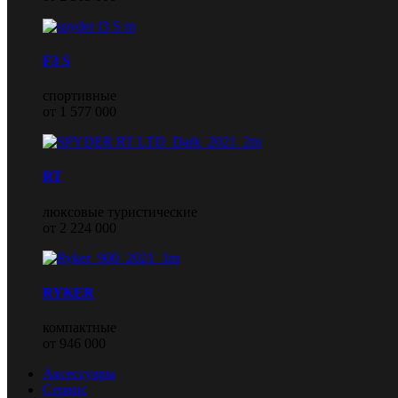
F3 S
спортивные
от 1 577 000
RT
люксовые туристические
от 2 224 000
RYKER
компактные
от 946 000
Аксессуары
Сервис