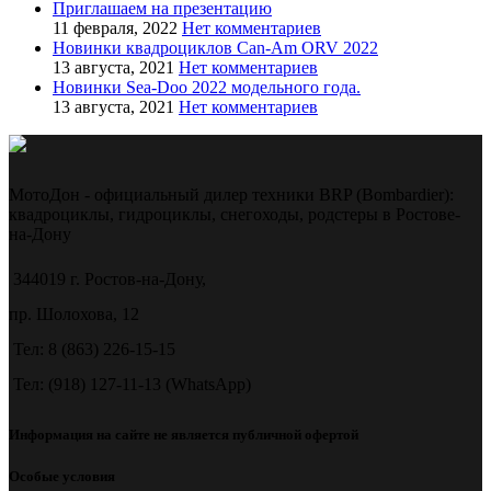
Приглашаем на презентацию
11 февраля, 2022
Нет комментариев
Новинки квадроциклов Can-Am ORV 2022
13 августа, 2021
Нет комментариев
Новинки Sea-Doo 2022 модельного года.
13 августа, 2021
Нет комментариев
МотоДон - официальный дилер техники BRP (Bombardier):
квадроциклы, гидроциклы, снегоходы, родстеры в Ростове-
на-Дону
344019 г. Ростов-на-Дону,
пр. Шолохова, 12
Тел: 8 (863) 226-15-15
Тел: (918) 127-11-13 (WhatsApp)
Информация на сайте не является публичной офертой
Особые условия