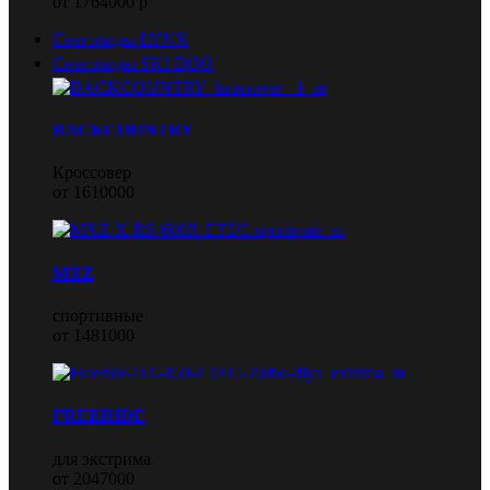
от 1764000 р
Снегоходы LYNX
Снегоходы SKI-DOO
BACKCOUNTRY
Кроссовер
от 1610000
MXZ
спортивные
от 1481000
FREERIDE
для экстрима
от 2047000