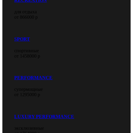
RECREATION
для отдыха
от 866000 р
SPORT
спортивные
от 1458000 р
PERFORMANCE
супермощные
от 1295000 р
LUXURY PERFORMANCE
эксклюзивные