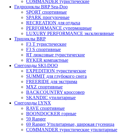
COMMANDER туристические
Гидроциклы BRP Sea-Doo
SPORT спортивные
SPARK прогулочные
RECREATION для отдыха
PERFORMANCE супермощные
LUXURY PERFORMANCE эксклюзивные
Трициклы BRP
F3 T туристические
F3 S спортивные
RT люксовые туристические
RYKER компактные
Снегоходы SKI-DOO
EXPEDITION туристические
SUMMIT для глубокого снега
FREERIDE для экстрима
MXZ cпортивные
BACKCOUNTRY кроссовер
SKANDIC утилитарные
Снегоходы LYNX
RAVE спортивные
BOONDOCKER горные
59 Ranger
69 Ranger Утилитарные, широкая гусеница
COMMANDER туристические утилитарные