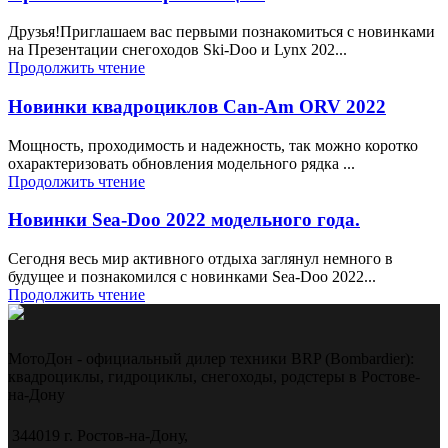
Друзья!Приглашаем вас первыми познакомиться с новинками
на Презентации снегоходов Ski-Doo и Lynx 202...
Продолжить чтение
Новинки квадроциклов Can-Am ORV 2022
Мощность, проходимость и надежность, так можно коротко
охарактеризовать обновления модельного рядка ...
Продолжить чтение
Новинки Sea-Doo 2022 модельного года.
Сегодня весь мир активного отдыха заглянул немного в
будущее и познакомился с новинками Sea-Doo 2022...
Продолжить чтение
МотоДон - официальный дилер техники BRP (Bombardier):
квадроциклы, гидроциклы, снегоходы, родстеры в Ростове-
на-Дону
344019 г. Ростов-на-Дону,