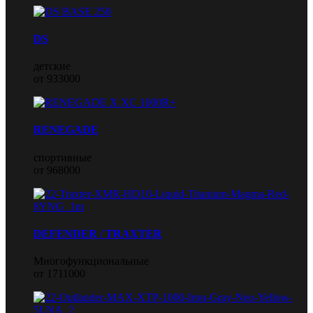
DS
детские
от 933000
RENEGADE
спортивные
от 968000
DEFENDER / TRAXTER
Многофункциональные
от 1711000