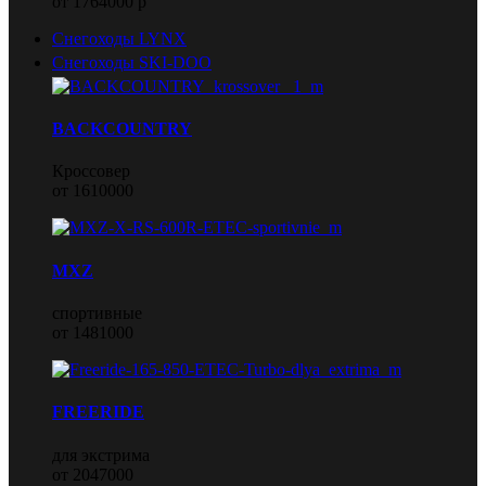
от 1764000 р
Снегоходы LYNX
Снегоходы SKI-DOO
BACKCOUNTRY
Кроссовер
от 1610000
MXZ
спортивные
от 1481000
FREERIDE
для экстрима
от 2047000