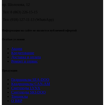
пр. Шолохова, 12
Тел: 8 (863) 226-15-15
Тел: (918) 127-11-13 (WhatsApp)
Информация на сайте не является публичной офертой
Особые условия
Акции
Кредитование
Доставка и оплата
Ремонт и сервис
Продукция
Гидроциклы SEA-DOO
Квадроциклы CAN-AM
Снегоходы LYNX
Снегоходы SKI-DOO
Трициклы
О BRP