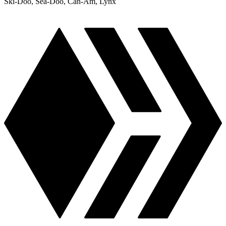
Ski-Doo, Sea-Doo, Can-Am, Lynx