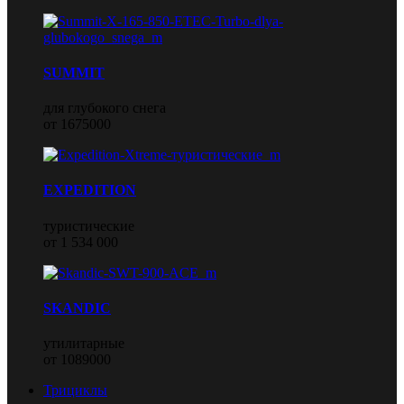
SUMMIT
для глубокого снега
от 1675000
EXPEDITION
туристические
от 1 534 000
SKANDIC
утилитарные
от 1089000
Трициклы