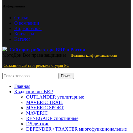
Информация
Статьи
О компании
Видеообзоры
Контакты
Каталог
Сайт дистрибьютора BRP в России
МотоДон
Все права защищены
Политика конфиденциальности
Создания сайта и реклама студия PС
Поиск
Главная
Квадроциклы BRP
OUTLANDER утилитарные
MAVERIC TRAIL
MAVERIC SPORT
MAVERIC
RENEGADE спортивные
DS детские
DEFENDER / TRAXTER многофункциональные