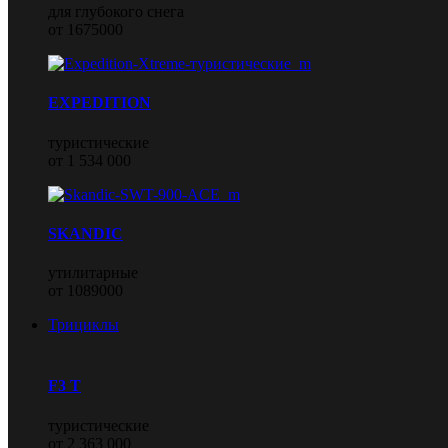
для глубокого снега
от 1675000
EXPEDITION
туристические
от 1 534 000
SKANDIC
утилитарные
от 1089000
Трициклы
F3 T
туристические
от 2 363 000