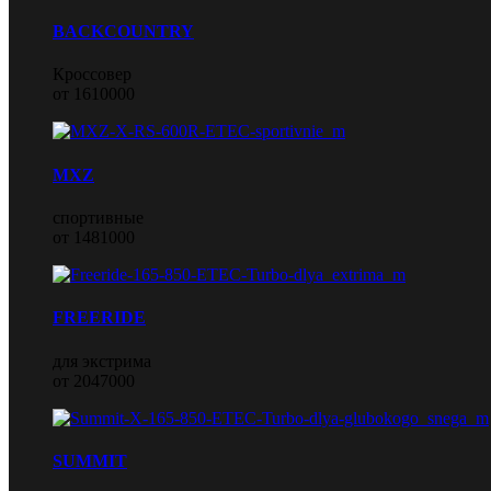
BACKCOUNTRY
Кроссовер
от 1610000
MXZ
спортивные
от 1481000
FREERIDE
для экстрима
от 2047000
SUMMIT