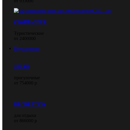
от 933000
COMMANDER
Туристические
от 2400000
Гидроциклы
SPARK
прогулочные
от 754000 р
RECREATION
для отдыха
от 866000 р