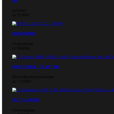
DS
детские
от 933000
RENEGADE
спортивные
от 968000
DEFENDER / TRAXTER
Многофункциональные
от 1711000
OUTLANDER
утилитарные