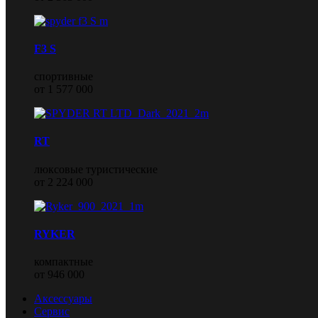
F3 S
спортивные
от 1 577 000
RT
люксовые туристические
от 2 224 000
RYKER
компактные
от 946 000
Аксессуары
Сервис