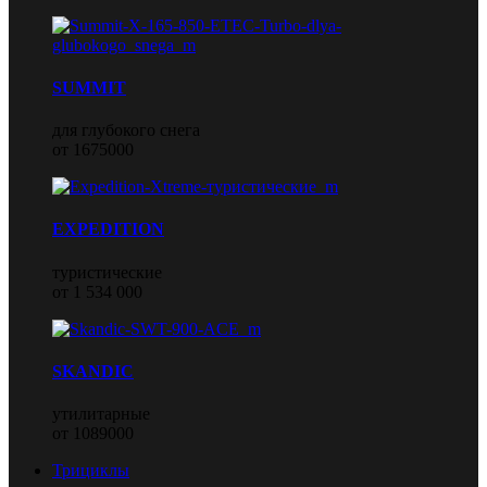
SUMMIT
для глубокого снега
от 1675000
EXPEDITION
туристические
от 1 534 000
SKANDIC
утилитарные
от 1089000
Трициклы