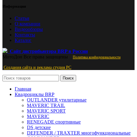
Информация
Статьи
О компании
Видеообзоры
Контакты
Каталог
Сайт дистрибьютора BRP в России
МотоДон
Все права защищены
Политика конфиденциальности
Создания сайта и реклама студия PС
Поиск
Главная
Квадроциклы BRP
OUTLANDER утилитарные
MAVERIC TRAIL
MAVERIC SPORT
MAVERIC
RENEGADE спортивные
DS детские
DEFENDER / TRAXTER многофункциональные