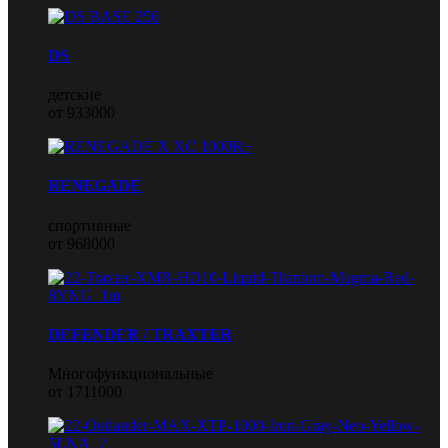
DS
детские
от 933000
RENEGADE
спортивные
от 968000
DEFENDER / TRAXTER
Многофункциональные
от 1711000