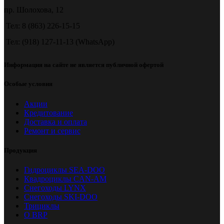
пр. Шолохова, 12
Тел: 8 (863) 226-15-15
Тел: (918) 127-11-13 (WhatsApp)
Информация на сайте не является публичной офертой
Особые условия
Акции
Кредитование
Доставка и оплата
Ремонт и сервис
Продукция
Гидроциклы SEA-DOO
Квадроциклы CAN-AM
Снегоходы LYNX
Снегоходы SKI-DOO
Трициклы
О BRP