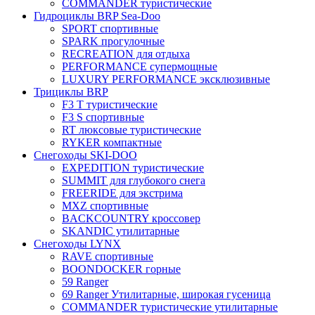
COMMANDER туристические
Гидроциклы BRP Sea-Doo
SPORT спортивные
SPARK прогулочные
RECREATION для отдыха
PERFORMANCE супермощные
LUXURY PERFORMANCE эксклюзивные
Трициклы BRP
F3 T туристические
F3 S спортивные
RT люксовые туристические
RYKER компактные
Снегоходы SKI-DOO
EXPEDITION туристические
SUMMIT для глубокого снега
FREERIDE для экстрима
MXZ cпортивные
BACKCOUNTRY кроссовер
SKANDIC утилитарные
Снегоходы LYNX
RAVE спортивные
BOONDOCKER горные
59 Ranger
69 Ranger Утилитарные, широкая гусеница
COMMANDER туристические утилитарные