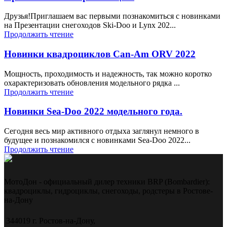
Друзья!Приглашаем вас первыми познакомиться с новинками
на Презентации снегоходов Ski-Doo и Lynx 202...
Продолжить чтение
Новинки квадроциклов Can-Am ORV 2022
Мощность, проходимость и надежность, так можно коротко
охарактеризовать обновления модельного рядка ...
Продолжить чтение
Новинки Sea-Doo 2022 модельного года.
Сегодня весь мир активного отдыха заглянул немного в
будущее и познакомился с новинками Sea-Doo 2022...
Продолжить чтение
МотоДон - официальный дилер техники BRP (Bombardier):
квадроциклы, гидроциклы, снегоходы, родстеры в Ростове-
на-Дону
344019 г. Ростов-на-Дону,