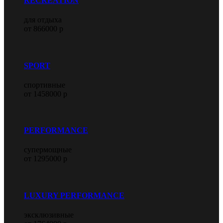
RECREATION
для отдыха
от 866000 р
SPORT
спортивные
от 1458000 р
PERFORMANCE
супермощные
от 1295000 р
LUXURY PERFORMANCE
эксклюзивные