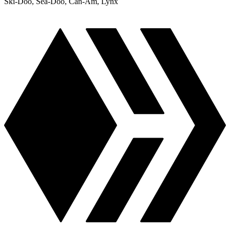
Ski-Doo, Sea-Doo, Can-Am, Lynx