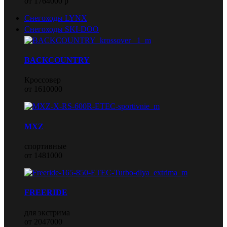
от 1764000 р
Снегоходы LYNX
Снегоходы SKI-DOO
BACKCOUNTRY
Кроссовер
от 1610000
MXZ
спортивные
от 1481000
FREERIDE
для экстрима
от 2047000