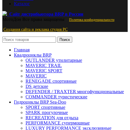
Каталог
Сайт дистрибьютора BRP в России
МотоДон
Все права защищены
Политика конфиденциальности
Создания сайта и реклама студия PС
Поиск
Главная
Квадроциклы BRP
OUTLANDER утилитарные
MAVERIC TRAIL
MAVERIC SPORT
MAVERIC
RENEGADE спортивные
DS детские
DEFENDER / TRAXTER многофункциональные
COMMANDER туристические
Гидроциклы BRP Sea-Doo
SPORT спортивные
SPARK прогулочные
RECREATION для отдыха
PERFORMANCE супермощные
LUXURY PERFORMANCE эксклюзивные