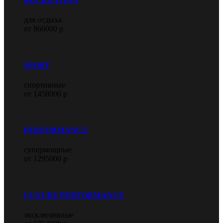
RECREATION
для отдыха
от 866000 р
SPORT
спортивные
от 1458000 р
PERFORMANCE
супермощные
от 1295000 р
LUXURY PERFORMANCE
эксклюзивные