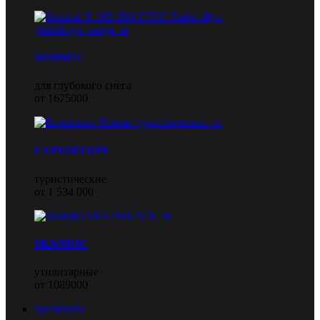
SUMMIT
для глубокого снега
от 1675000
EXPEDITION
туристические
от 1 534 000
SKANDIC
утилитарные
от 1089000
Трициклы