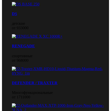
DS
детские
от 933000
RENEGADE
спортивные
от 968000
DEFENDER / TRAXTER
Многофункциональные
от 1711000