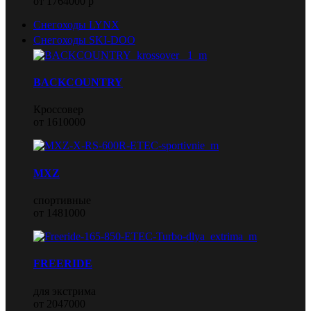
от 1764000 р
Снегоходы LYNX
Снегоходы SKI-DOO
BACKCOUNTRY
Кроссовер
от 1610000
MXZ
спортивные
от 1481000
FREERIDE
для экстрима
от 2047000