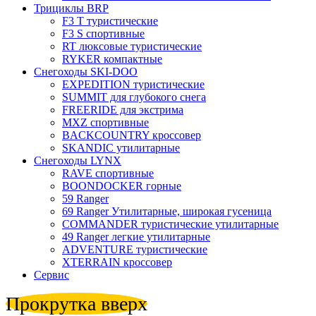
Трициклы BRP
F3 T туристические
F3 S спортивные
RT люксовые туристические
RYKER компактные
Снегоходы SKI-DOO
EXPEDITION туристические
SUMMIT для глубокого снега
FREERIDE для экстрима
MXZ cпортивные
BACKCOUNTRY кроссовер
SKANDIC утилитарные
Снегоходы LYNX
RAVE спортивные
BOONDOCKER горные
59 Ranger
69 Ranger Утилитарные, широкая гусеница
COMMANDER туристические утилитарные
49 Ranger легкие утилитарные
ADVENTURE туристические
XTERRAIN кроссовер
Сервис
Прокрутка вверх