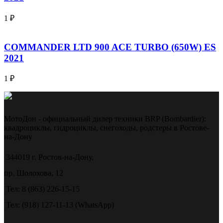
1
₽
COMMANDER LTD 900 ACE TURBO (650W) ES
2021
1
₽
МотоДон - официальный дилер техники BRP (Bombardier):
квадроциклы, гидроциклы, снегоходы, родстеры в Ростове-
на-Дону
344019 г. Ростов-на-Дону,
пр. Шолохова, 12
Тел: 8 (863) 226-15-15
Тел: (918) 127-11-13 (WhatsApp)