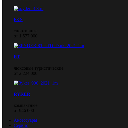
F3 S
спортивные
от 1 577 000
RT
люксовые туристические
от 2 224 000
RYKER
компактные
от 946 000
Аксессуары
Сервис