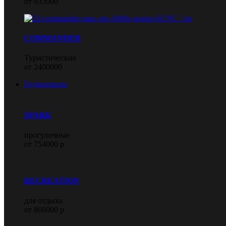
от 933000
COMMANDER
Туристические
от 2400000
Гидроциклы
SPARK
прогулочные
от 754000 р
RECREATION
для отдыха
от 866000 р