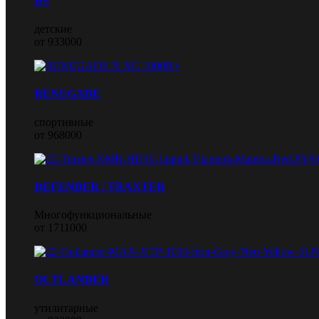
DS
детские
от 933000
RENEGADE
спортивные
от 968000
DEFENDER / TRAXTER
Многофункциональные
от 1711000
OUTLANDER
утилитарные