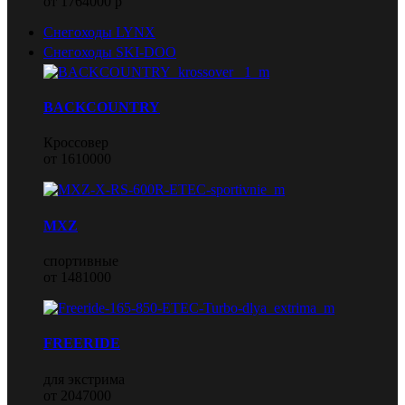
от 1764000 р
Снегоходы LYNX
Снегоходы SKI-DOO
BACKCOUNTRY
Кроссовер
от 1610000
MXZ
спортивные
от 1481000
FREERIDE
для экстрима
от 2047000