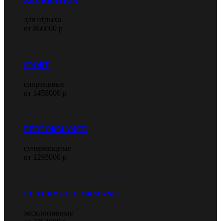
RECREATION
для отдыха
от 866000 р
SPORT
спортивные
от 1458000 р
PERFORMANCE
супермощные
от 1295000 р
LUXURY PERFORMANCE
эксклюзивные