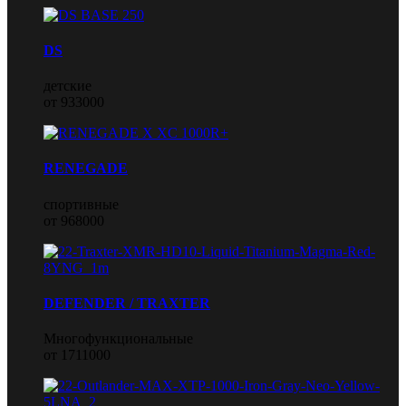
DS
детские
от 933000
RENEGADE
спортивные
от 968000
DEFENDER / TRAXTER
Многофункциональные
от 1711000