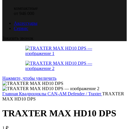
компактные
от 946 000
Аксессуары
Сервис
Заказать звонок
Нажмите, чтобы увеличить
Главная
Квадроциклы CAN-AM
Defender / Traxter
TRAXTER
MAX HD10 DPS
TRAXTER MAX HD10 DPS
1
₽