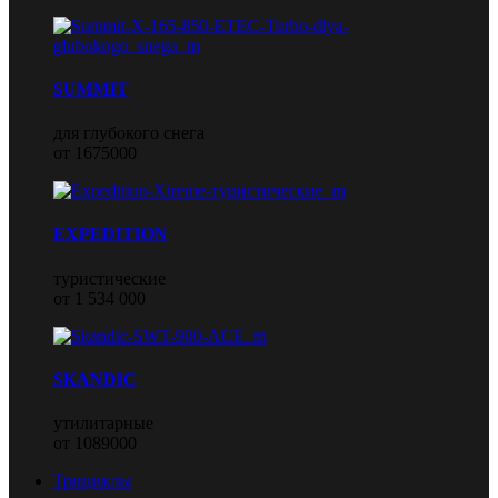
SUMMIT
для глубокого снега
от 1675000
EXPEDITION
туристические
от 1 534 000
SKANDIC
утилитарные
от 1089000
Трициклы