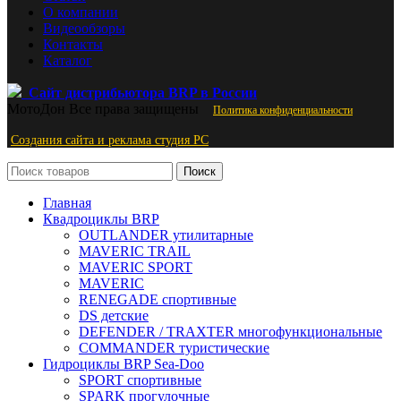
О компании
Видеообзоры
Контакты
Каталог
Сайт дистрибьютора BRP в России
МотоДон
Все права защищены
Политика конфиденциальности
Создания сайта и реклама студия PС
Поиск
Главная
Квадроциклы BRP
OUTLANDER утилитарные
MAVERIC TRAIL
MAVERIC SPORT
MAVERIC
RENEGADE спортивные
DS детские
DEFENDER / TRAXTER многофункциональные
COMMANDER туристические
Гидроциклы BRP Sea-Doo
SPORT спортивные
SPARK прогулочные