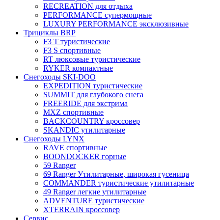
RECREATION для отдыха
PERFORMANCE супермощные
LUXURY PERFORMANCE эксклюзивные
Трициклы BRP
F3 T туристические
F3 S спортивные
RT люксовые туристические
RYKER компактные
Снегоходы SKI-DOO
EXPEDITION туристические
SUMMIT для глубокого снега
FREERIDE для экстрима
MXZ cпортивные
BACKCOUNTRY кроссовер
SKANDIC утилитарные
Снегоходы LYNX
RAVE спортивные
BOONDOCKER горные
59 Ranger
69 Ranger Утилитарные, широкая гусеница
COMMANDER туристические утилитарные
49 Ranger легкие утилитарные
ADVENTURE туристические
XTERRAIN кроссовер
Сервис