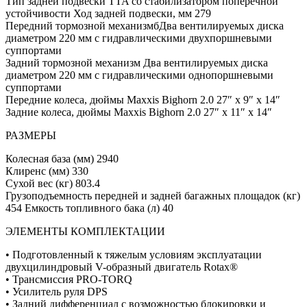
Тип задней подвески TTA со стабилизатором поперечной
устойчивости Ход задней подвески, мм 279
Передний тормозной механизмбДва вентилируемых диска
диаметром 220 мм с гидравлическими двухпоршневыми
суппортами
Задний тормозной механизм Два вентилируемых диска
диаметром 220 мм с гидравлическими однопоршневыми
суппортами
Передние колеса, дюймы Maxxis Bighorn 2.0 27″ x 9″ x 14″
Задние колеса, дюймы Maxxis Bighorn 2.0 27″ x 11″ x 14″
РАЗМЕРЫ
Колесная база (мм) 2940
Клиренс (мм) 330
Сухой вес (кг) 803.4
Грузоподъемность передней и задней багажных площадок (кг)
454 Емкость топливного бака (л) 40
ЭЛЕМЕНТЫ КОМПЛЕКТАЦИИ
• Подготовленный к тяжелым условиям эксплуатации
двухцилиндровый V-образный двигатель Rotax®
• Трансмиссия PRO-TORQ
• Усилитель руля DPS
• Задний дифференциал с возможностью блокировки и