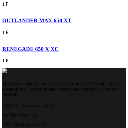
1
₽
OUTLANDER MAX 650 XT
1
₽
RENEGADE 650 X XC
1
₽
МотоДон - официальный дилер техники BRP (Bombardier):
квадроциклы, гидроциклы, снегоходы, родстеры в Ростове-
на-Дону
344019 г. Ростов-на-Дону,
пр. Шолохова, 12
Тел: 8 (863) 226-15-15