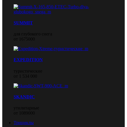
SUMMIT
для глубокого снега
от 1675000
EXPEDITION
туристические
от 1 534 000
SKANDIC
утилитарные
от 1089000
Трициклы