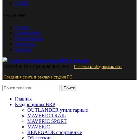
О BRP
Информация
Статьи
О компании
Видеообзоры
Контакты
Каталог
Сайт дистрибьютора BRP в России
МотоДон
Все права защищены
Политика конфиденциальности
Создания сайта и реклама студия PС
Поиск
Главная
Квадроциклы BRP
OUTLANDER утилитарные
MAVERIC TRAIL
MAVERIC SPORT
MAVERIC
RENEGADE спортивные
DS детские