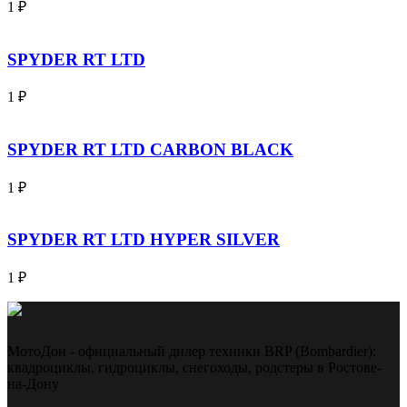
1
₽
SPYDER RT LTD
1
₽
SPYDER RT LTD CARBON BLACK
1
₽
SPYDER RT LTD HYPER SILVER
1
₽
МотоДон - официальный дилер техники BRP (Bombardier):
квадроциклы, гидроциклы, снегоходы, родстеры в Ростове-
на-Дону