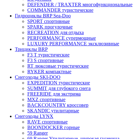
DEFENDER / TRAXTER многофункциональные
COMMANDER туристические
Гидроциклы BRP Sea-Doo
SPORT спортивные
SPARK прогулочные
RECREATION для отдыха
PERFORMANCE супермощные
LUXURY PERFORMANCE эксклюзивные
Трициклы BRP
F3 T туристические
F3 S спортивные
RT люксовые туристические
RYKER компактные
Снегоходы SKI-DOO
EXPEDITION туристические
SUMMIT для глубокого снега
FREERIDE для экстрима
MXZ cпортивные
BACKCOUNTRY кроссовер
SKANDIC утилитарные
Снегоходы LYNX
RAVE спортивные
BOONDOCKER горные
59 Ranger
69 Ranger Утилитарные, широкая гусеница