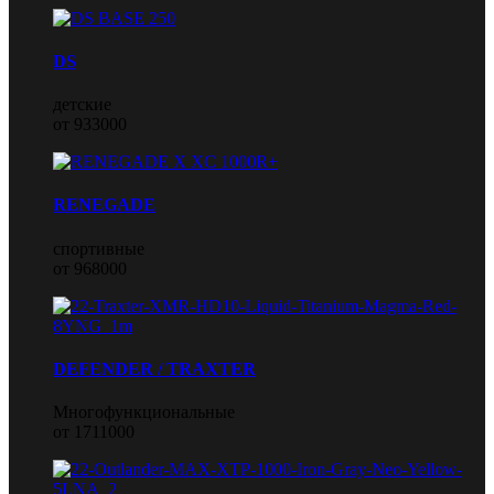
DS
детские
от 933000
RENEGADE
спортивные
от 968000
DEFENDER / TRAXTER
Многофункциональные
от 1711000