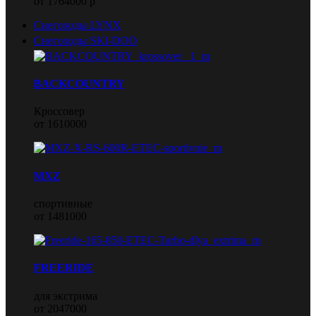
от 1764000 р
Снегоходы LYNX
Снегоходы SKI-DOO
BACKCOUNTRY
Кроссовер
от 1610000
MXZ
спортивные
от 1481000
FREERIDE
для экстрима
от 2047000