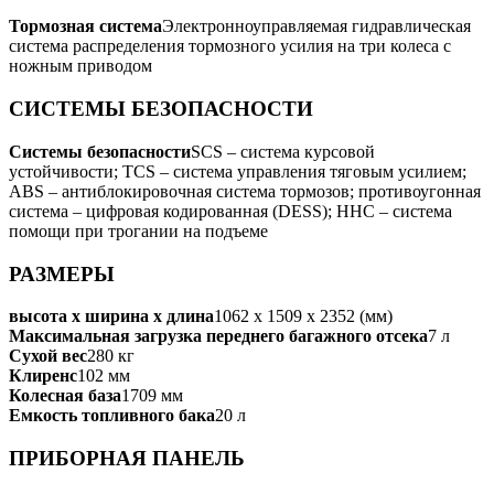
Тормозная система
Электронноуправляемая гидравлическая
система распределения тормозного усилия на три колеса с
ножным приводом
СИСТЕМЫ БЕЗОПАСНОСТИ
Системы безопасности
SCS – система курсовой
устойчивости; TCS – система управления тяговым усилием;
ABS – антиблокировочная система тормозов; противоугонная
система – цифровая кодированная (DESS); HHC – система
помощи при трогании на подъеме
РАЗМЕРЫ
высота х ширина х длина
1062 x 1509 x 2352 (мм)
Максимальная загрузка переднего багажного отсека
7 л
Сухой вес
280 кг
Клиренс
102 мм
Колесная база
1709 мм
Емкость топливного бака
20 л
ПРИБОРНАЯ ПАНЕЛЬ