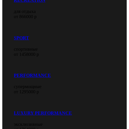
RECREATION
для отдыха
от 866000 р
SPORT
спортивные
от 1458000 р
PERFORMANCE
супермощные
от 1295000 р
LUXURY PERFORMANCE
эксклюзивные