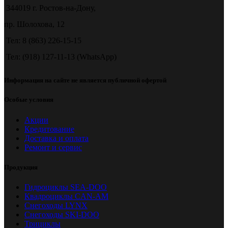
344019 г. Ростов-на-Дону,
пр. Шолохова, 12
Тел: 8 (863) 226-15-15
Тел: (918) 127-11-13 (WhatsApp)
Информация на сайте не является публичной офертой
Особые условия
Акции
Кредитование
Доставка и оплата
Ремонт и сервис
Продукция
Гидроциклы SEA-DOO
Квадроциклы CAN-AM
Снегоходы LYNX
Снегоходы SKI-DOO
Трициклы