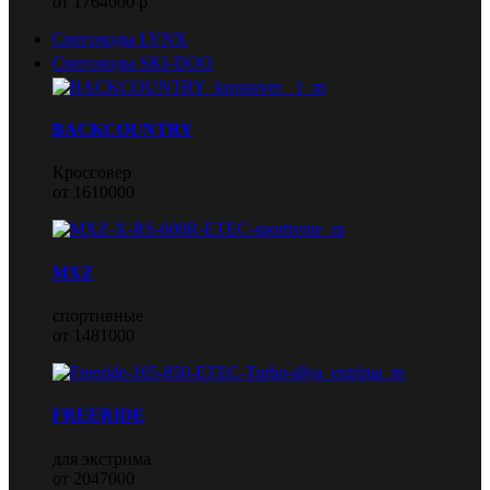
от 1764000 р
Снегоходы LYNX
Снегоходы SKI-DOO
BACKCOUNTRY
Кроссовер
от 1610000
MXZ
спортивные
от 1481000
FREERIDE
для экстрима
от 2047000