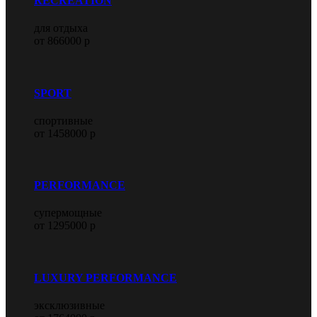
RECREATION
для отдыха
от 866000 р
SPORT
спортивные
от 1458000 р
PERFORMANCE
супермощные
от 1295000 р
LUXURY PERFORMANCE
эксклюзивные