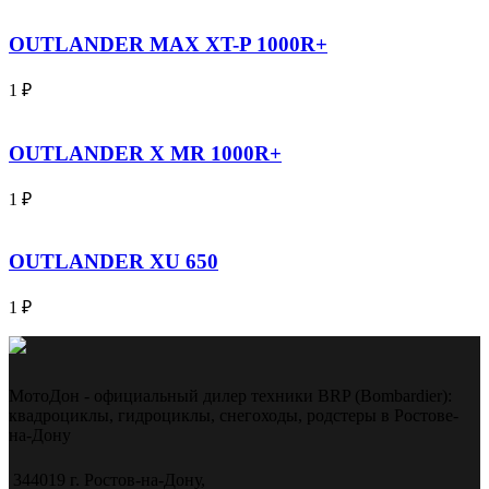
OUTLANDER MAX XT-P 1000R+
1
₽
OUTLANDER X MR 1000R+
1
₽
OUTLANDER XU 650
1
₽
МотоДон - официальный дилер техники BRP (Bombardier):
квадроциклы, гидроциклы, снегоходы, родстеры в Ростове-
на-Дону
344019 г. Ростов-на-Дону,