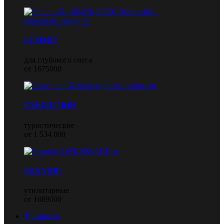
SUMMIT
для глубокого снега
от 1675000
EXPEDITION
туристические
от 1 534 000
SKANDIC
утилитарные
от 1089000
Трициклы