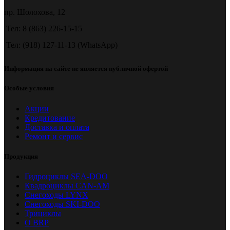
пр. Шолохова, 12
Тел: 8 (863) 226-15-15
Тел: (918) 127-11-13 (WhatsApp)
Информация на сайте не является публичной офертой
Особые условия
Акции
Кредитование
Доставка и оплата
Ремонт и сервис
Продукция
Гидроциклы SEA-DOO
Квадроциклы CAN-AM
Снегоходы LYNX
Снегоходы SKI-DOO
Трициклы
О BRP