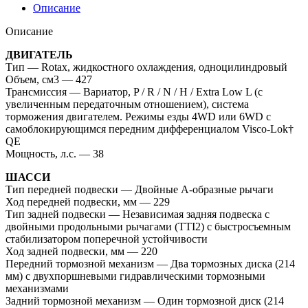
Описание
Описание
ДВИГАТЕЛЬ
Тип — Rotax, жидкостного охлаждения, одноцилиндровый
Объем, см3 — 427
Трансмиссия — Вариатор, P / R / N / H / Extra Low L (с
увеличенным передаточным отношением), система
торможения двигателем. Режимы езды 4WD или 6WD с
самоблокирующимся передним дифференциалом Visco-Lok†
QE
Мощность, л.с. — 38
ШАССИ
Тип передней подвески — Двойные А-образные рычаги
Ход передней подвески, мм — 229
Тип задней подвески — Независимая задняя подвеска с
двойными продольными рычагами (TTI2) с быстросъемным
стабилизатором поперечной устойчивости
Ход задней подвески, мм — 220
Передний тормозной механизм — Два тормозных диска (214
мм) с двухпоршневыми гидравлическими тормозными
механизмами
Задний тормозной механизм — Один тормозной диск (214