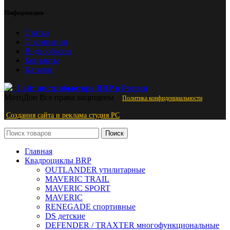
Информация
Статьи
О компании
Видеообзоры
Контакты
Каталог
Сайт дистрибьютора BRP в России
МотоДон
Все права защищены
Политика конфиденциальности
Создания сайта и реклама студия PС
Поиск
Главная
Квадроциклы BRP
OUTLANDER утилитарные
MAVERIC TRAIL
MAVERIC SPORT
MAVERIC
RENEGADE спортивные
DS детские
DEFENDER / TRAXTER многофункциональные