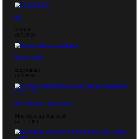
DS
детские
от 933000
RENEGADE
спортивные
от 968000
DEFENDER / TRAXTER
Многофункциональные
от 1711000