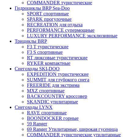
COMMANDER туристические
Гидроциклы BRP Sea-Doo
SPORT спортивные
SPARK прогулочные
RECREATION для отдыха
PERFORMANCE супермощные
LUXURY PERFORMANCE эксклюзивные
Трициклы BRP
F3 T туристические
F3 S спортивные
RT люксовые туристические
RYKER компактные
Снегоходы SKI-DOO
EXPEDITION туристические
SUMMIT для глубокого снега
FREERIDE для экстрима
MXZ cпортивные
BACKCOUNTRY кроссовер
SKANDIC утилитарные
Снегоходы LYNX
RAVE спортивные
BOONDOCKER горные
59 Ranger
69 Ranger Утилитарные, широкая гусеница
COMMANDER туристические утилитарные