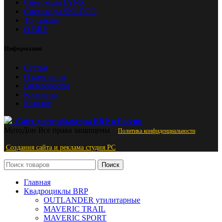
Снегоходы LYNX
Снегоходы SKI-DOO
Трициклы
О BRP
Информация
Статьи
О компании
Видеообзоры
Контакты
Каталог
Сайт дистрибьютора BRP в России
МотоДон
Все права защищены
Политика конфиденциальности
Создания сайта и реклама студия PС
Поиск
Главная
Квадроциклы BRP
OUTLANDER утилитарные
MAVERIC TRAIL
MAVERIC SPORT