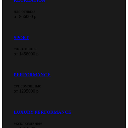
RECREATION
для отдыха
от 866000 р
SPORT
спортивные
от 1458000 р
PERFORMANCE
супермощные
от 1295000 р
LUXURY PERFORMANCE
эксклюзивные