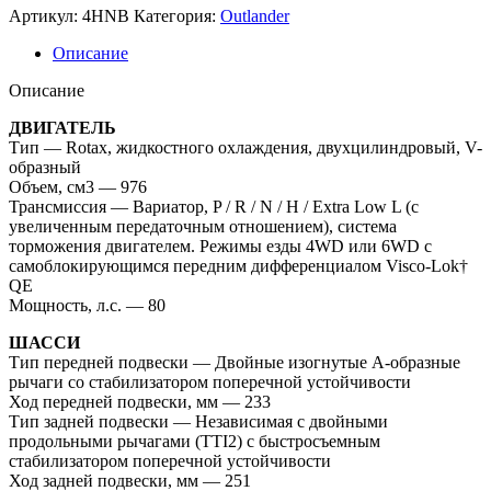
Артикул:
4HNB
Категория:
Outlander
Описание
Описание
ДВИГАТЕЛЬ
Тип — Rotax, жидкостного охлаждения, двухцилиндровый, V-
образный
Объем, см3 — 976
Трансмиссия — Вариатор, P / R / N / H / Extra Low L (с
увеличенным передаточным отношением), система
торможения двигателем. Режимы езды 4WD или 6WD с
самоблокирующимся передним дифференциалом Visco-Lok†
QE
Мощность, л.с. — 80
ШАССИ
Тип передней подвески — Двойные изогнутые А-образные
рычаги со стабилизатором поперечной устойчивости
Ход передней подвески, мм — 233
Тип задней подвески — Независимая с двойными
продольными рычагами (TTI2) с быстросъемным
стабилизатором поперечной устойчивости
Ход задней подвески, мм — 251