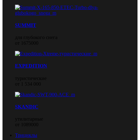
SUMMIT
для глубокого снега
от 1675000
EXPEDITION
туристические
от 1 534 000
SKANDIC
утилитарные
от 1089000
Трициклы