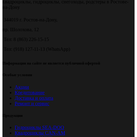
квадроциклы, гидроциклы, снегоходы, родстеры в Ростове-
на-Дону
344019 г. Ростов-на-Дону,
пр. Шолохова, 12
Тел: 8 (863) 226-15-15
Тел: (918) 127-11-13 (WhatsApp)
Информация на сайте не является публичной офертой
Особые условия
Акции
Кредитование
Доставка и оплата
Ремонт и сервис
Продукция
Гидроциклы SEA-DOO
Квадроциклы CAN-AM