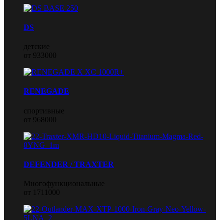
DS
детские
от 933000
RENEGADE
спортивные
от 968000
DEFENDER / TRAXTER
Многофункциональные
от 1711000