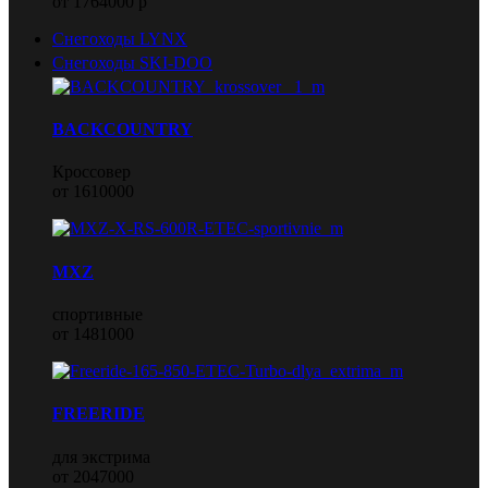
от 1764000 р
Снегоходы LYNX
Снегоходы SKI-DOO
BACKCOUNTRY
Кроссовер
от 1610000
MXZ
спортивные
от 1481000
FREERIDE
для экстрима
от 2047000