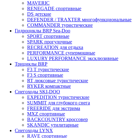
MAVERIC
RENEGADE спортивные
DS детские
DEFENDER / TRAXTER многофункциональные
COMMANDER туристические
Гидроциклы BRP Sea-Doo
SPORT спортивные
SPARK прогулочные
RECREATION для отдыха
PERFORMANCE супермощные
LUXURY PERFORMANCE эксклюзивные
Трициклы BRP
F3 T туристические
F3 S спортивные
RT люксовые туристические
RYKER компактные
Снегоходы SKI-DOO
EXPEDITION туристические
SUMMIT для глубокого снега
FREERIDE для экстрима
MXZ cпортивные
BACKCOUNTRY кроссовер
SKANDIC утилитарные
Снегоходы LYNX
RAVE спортивные