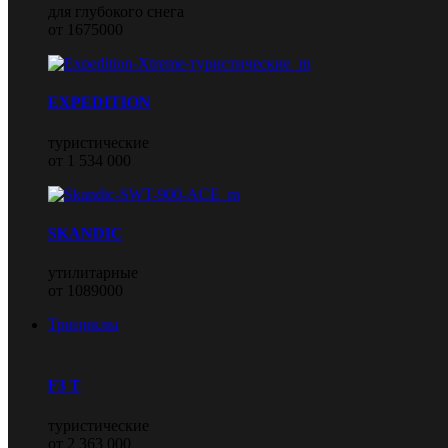
для глубокого снега
от 1675000
EXPEDITION
туристические
от 1 534 000
SKANDIC
утилитарные
от 1089000
Трициклы
F3 T
туристические
от 2 363 000