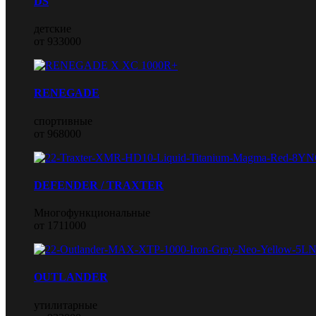
DS
детские
от 933000
RENEGADE
спортивные
от 968000
DEFENDER / TRAXTER
Многофункциональные
от 1711000
OUTLANDER
утилитарные