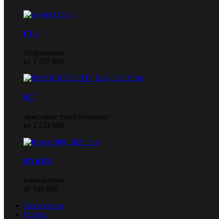
F3 S
спортивные
от 1 577 000
RT
люксовые туристические
от 2 224 000
RYKER
компактные
от 946 000
Аксессуары
Сервис