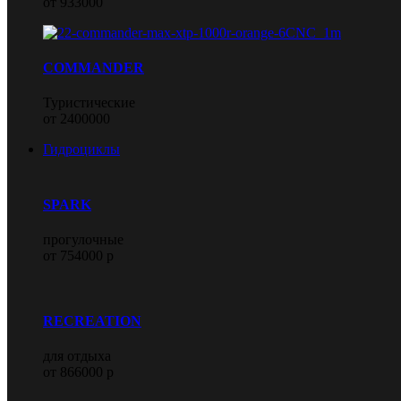
от 933000
COMMANDER
Туристические
от 2400000
Гидроциклы
SPARK
прогулочные
от 754000 р
RECREATION
для отдыха
от 866000 р