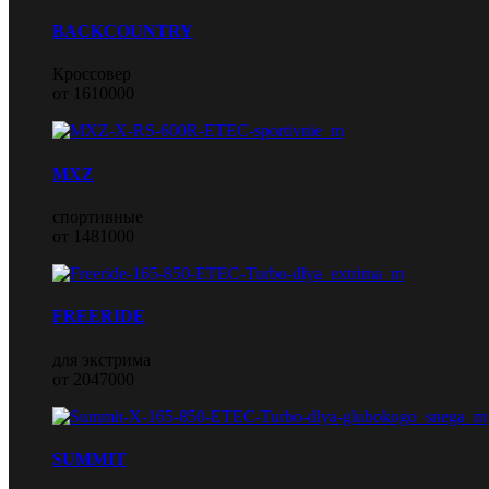
BACKCOUNTRY
Кроссовер
от 1610000
MXZ
спортивные
от 1481000
FREERIDE
для экстрима
от 2047000
SUMMIT