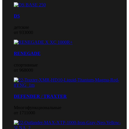
DS
детские
от 933000
RENEGADE
спортивные
от 968000
DEFENDER / TRAXTER
Многофункциональные
от 1711000