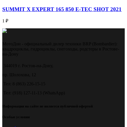
SUMMIT X EXPERT 165 850 E-TEC SHOT 2021
1
₽
МотоДон - официальный дилер техники BRP (Bombardier):
квадроциклы, гидроциклы, снегоходы, родстеры в Ростове-
на-Дону
344019 г. Ростов-на-Дону,
пр. Шолохова, 12
Тел: 8 (863) 226-15-15
Тел: (918) 127-11-13 (WhatsApp)
Информация на сайте не является публичной офертой
Особые условия