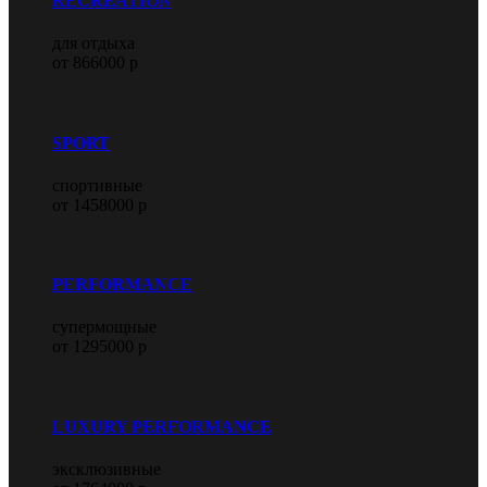
RECREATION
для отдыха
от 866000 р
SPORT
спортивные
от 1458000 р
PERFORMANCE
супермощные
от 1295000 р
LUXURY PERFORMANCE
эксклюзивные