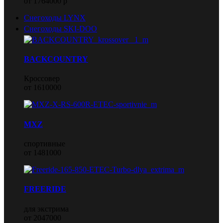
от 1764000 р
Снегоходы LYNX
Снегоходы SKI-DOO
BACKCOUNTRY
Кроссовер
от 1610000
MXZ
спортивные
от 1481000
FREERIDE
для экстрима
от 2047000