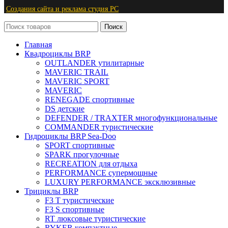
Создания сайта и реклама студия PС
Поиск
Главная
Квадроциклы BRP
OUTLANDER утилитарные
MAVERIC TRAIL
MAVERIC SPORT
MAVERIC
RENEGADE спортивные
DS детские
DEFENDER / TRAXTER многофункциональные
COMMANDER туристические
Гидроциклы BRP Sea-Doo
SPORT спортивные
SPARK прогулочные
RECREATION для отдыха
PERFORMANCE супермощные
LUXURY PERFORMANCE эксклюзивные
Трициклы BRP
F3 T туристические
F3 S спортивные
RT люксовые туристические
RYKER компактные