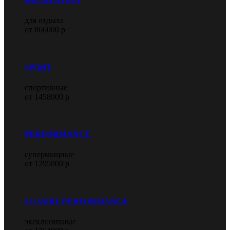
RECREATION
для отдыха
от 866000 р
SPORT
спортивные
от 1458000 р
PERFORMANCE
супермощные
от 1295000 р
LUXURY PERFORMANCE
эксклюзивные