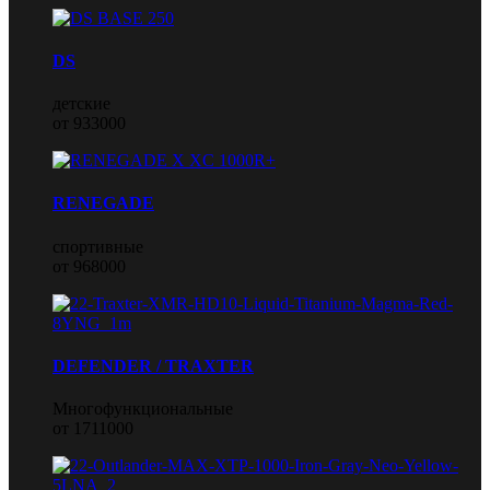
DS
детские
от 933000
RENEGADE
спортивные
от 968000
DEFENDER / TRAXTER
Многофункциональные
от 1711000