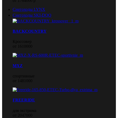
от 1764000 р
Снегоходы LYNX
Снегоходы SKI-DOO
BACKCOUNTRY
Кроссовер
от 1610000
MXZ
спортивные
от 1481000
FREERIDE
для экстрима
от 2047000