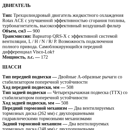
ДВИГАТЕЛЬ
Тип:
Трехцилиндровый двигатель жидкостного охлаждения
Rotax ACE с улучшенной эффективностью сгорания топлива,
турбонагнетатель, высокоэффективный воздушный фильтр
Объем, см3 —
900
Трансмиссия:
Вариатор QRS-X с эффективной системой
вентиляции, L / H / N / R/ P. Возможность подключения
полного привода. Самоблокирующийся передний
дифференциал Visco-Lok†
Мощность, л.с. —
172
ШАССИ
Тип передней подвески —
Двойные А-образные рычаги со
стабилизатором поперечной устойчивости
Ход передней подвески, мм —
508
Тип задней подвески —
Четырехрычажная подвеска (TTX) со
стабилизатором поперечной устойчивости
Ход задней подвески, мм —
508
Передний тормозной механизм —
Два вентилируемых
тормозных диска (262 мм) с двухпоршневыми
гидравлическими тормозными механизмами
Задний тормозной механизм —
Два вентилируемых
тормозных диска (248 мм) с двухпоршневыми