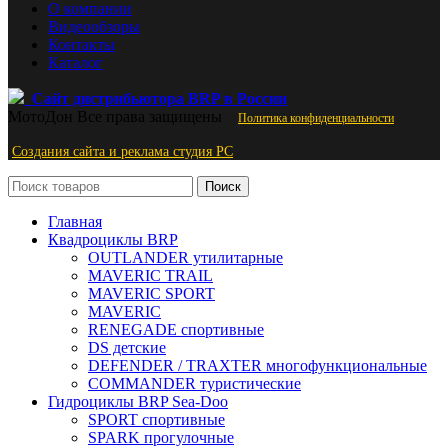
О компании
Видеообзоры
Контакты
Каталог
Сайт дистрибьютора BRP в России
МотоДон
Все права защищены
Политика конфиденциальности
Создания сайта и реклама студия PС
Поиск
Главная
Квадроциклы BRP
OUTLANDER утилитарные
MAVERIC TRAIL
MAVERIC SPORT
MAVERIC
RENEGADE спортивные
DS детские
DEFENDER / TRAXTER многофункциональные
COMMANDER туристические
Гидроциклы BRP Sea-Doo
SPORT спортивные
SPARK прогулочные