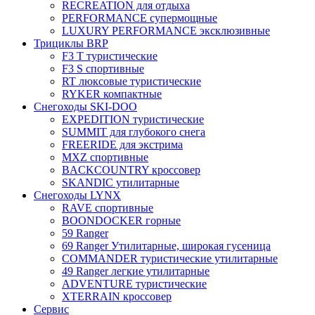
RECREATION для отдыха
PERFORMANCE супермощные
LUXURY PERFORMANCE эксклюзивные
Трициклы BRP
F3 T туристические
F3 S спортивные
RT люксовые туристические
RYKER компактные
Снегоходы SKI-DOO
EXPEDITION туристические
SUMMIT для глубокого снега
FREERIDE для экстрима
MXZ cпортивные
BACKCOUNTRY кроссовер
SKANDIC утилитарные
Снегоходы LYNX
RAVE спортивные
BOONDOCKER горные
59 Ranger
69 Ranger Утилитарные, широкая гусеница
COMMANDER туристические утилитарные
49 Ranger легкие утилитарные
ADVENTURE туристические
XTERRAIN кроссовер
Сервис