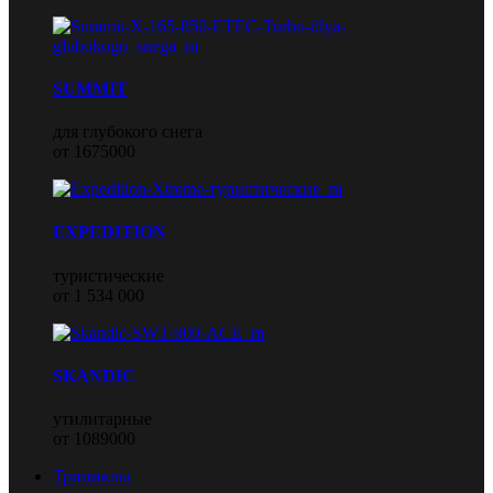
SUMMIT
для глубокого снега
от 1675000
EXPEDITION
туристические
от 1 534 000
SKANDIC
утилитарные
от 1089000
Трициклы