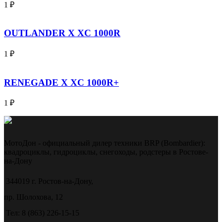
1
₽
OUTLANDER X XC 1000R
1
₽
RENEGADE X XC 1000R+
1
₽
МотоДон - официальный дилер техники BRP (Bombardier):
квадроциклы, гидроциклы, снегоходы, родстеры в Ростове-
на-Дону
344019 г. Ростов-на-Дону,
пр. Шолохова, 12
Тел: 8 (863) 226-15-15