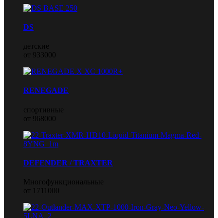
DS
детские
от 933000
RENEGADE
спортивные
от 968000
DEFENDER / TRAXTER
Многофункциональные
от 1711000