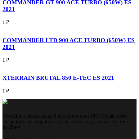
COMMANDER GT 900 ACE TURBO (650W) ES
2021
1
₽
COMMANDER LTD 900 ACE TURBO (650W) ES
2021
1
₽
XTERRAIN BRUTAL 850 E-TEC ES 2021
1
₽
МотоДон - официальный дилер техники BRP (Bombardier):
квадроциклы, гидроциклы, снегоходы, родстеры в Ростове-
на-Дону