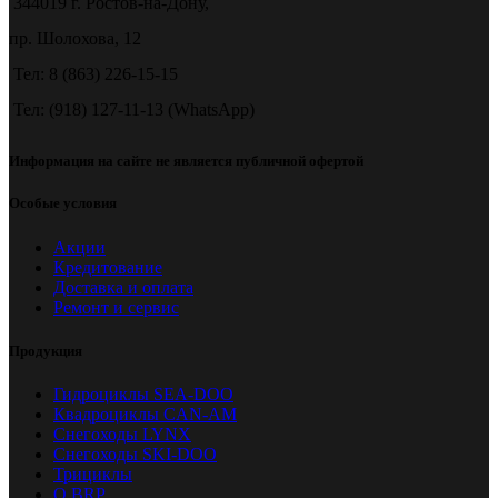
344019 г. Ростов-на-Дону,
пр. Шолохова, 12
Тел: 8 (863) 226-15-15
Тел: (918) 127-11-13 (WhatsApp)
Информация на сайте не является публичной офертой
Особые условия
Акции
Кредитование
Доставка и оплата
Ремонт и сервис
Продукция
Гидроциклы SEA-DOO
Квадроциклы CAN-AM
Снегоходы LYNX
Снегоходы SKI-DOO
Трициклы
О BRP