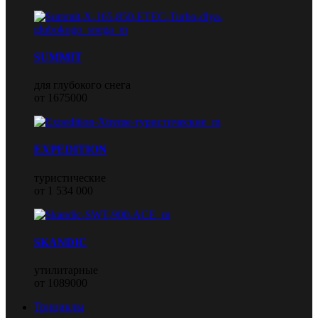
SUMMIT
для глубокого снега
от 1675000
EXPEDITION
туристические
от 1 534 000
SKANDIC
утилитарные
от 1089000
Трициклы