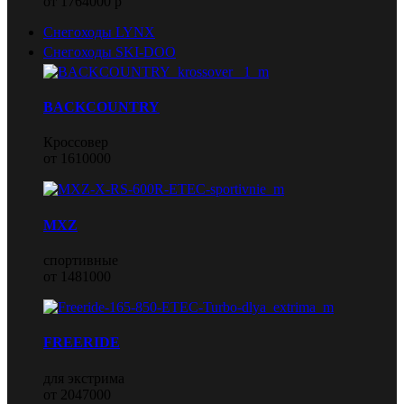
от 1764000 р
Снегоходы LYNX
Снегоходы SKI-DOO
BACKCOUNTRY
Кроссовер
от 1610000
MXZ
спортивные
от 1481000
FREERIDE
для экстрима
от 2047000