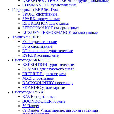
DEFENDER / TRAXTER многофункциональные
COMMANDER туристические
Гидроциклы BRP Sea-Doo
SPORT спортивные
SPARK прогулочные
RECREATION для отдыха
PERFORMANCE супермощные
LUXURY PERFORMANCE эксклюзивные
Трициклы BRP
F3 T туристические
F3 S спортивные
RT люксовые туристические
RYKER компактные
Снегоходы SKI-DOO
EXPEDITION туристические
SUMMIT для глубокого снега
FREERIDE для экстрима
MXZ cпортивные
BACKCOUNTRY кроссовер
SKANDIC утилитарные
Снегоходы LYNX
RAVE спортивные
BOONDOCKER горные
59 Ranger
69 Ranger Утилитарные, широкая гусеница