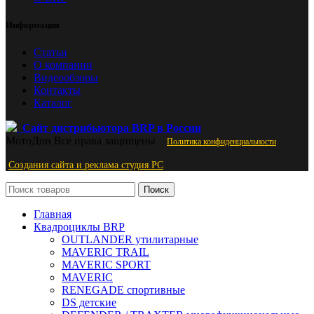
Информация
Статьи
О компании
Видеообзоры
Контакты
Каталог
Сайт дистрибьютора BRP в России
МотоДон
Все права защищены
Политика конфиденциальности
Создания сайта и реклама студия PС
Поиск
Главная
Квадроциклы BRP
OUTLANDER утилитарные
MAVERIC TRAIL
MAVERIC SPORT
MAVERIC
RENEGADE спортивные
DS детские