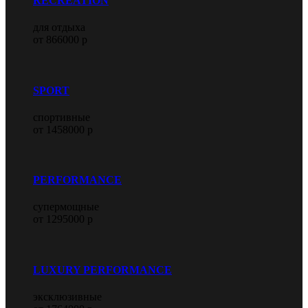
RECREATION
для отдыха
от 866000 р
SPORT
спортивные
от 1458000 р
PERFORMANCE
супермощные
от 1295000 р
LUXURY PERFORMANCE
эксклюзивные